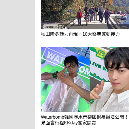
秋田隆冬魅力再現，10大祭典感動接力
Waterbomb韓國潑水音樂節搶票辦法公開！
見面會行程KKday獨家開賣