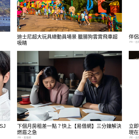
迪士尼超大玩具總動員場景 臘腸狗雲霄飛車超
伴侶
吸睛
PR・台
SJ
下個月房租差一點？快上【易借網】三分鐘解決
立即
燃眉之急
現在
PR・易借網
PR・台