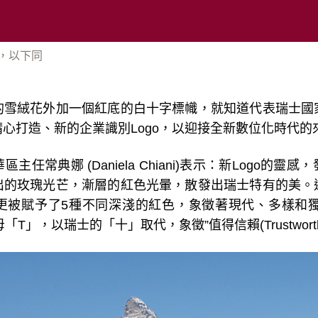
供，以下同
的雪絨花外加一個紅底的白十字標幟，就知道代表瑞士國
精心打造、新的企業識別
Logo
，以迎接全新數位化時代的
華區主任常典娜
(Daniela Chiani)
表示：新
Logo
的靈感，
出的玫瑰光芒，漸層的紅色光暈，散發出瑞士特有的美。
更被賦予了
5
種不同深淺的紅色，象徵著現代、多樣和
母「
T
」，以瑞士的「十」取代，象徵
”
值得信賴
(Trustwort