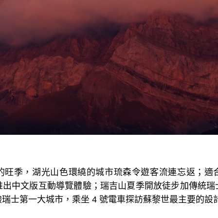
的旺季，湖光山色環繞的城市琉森令遊客流連忘返；適
推出中文版互動導覽體驗；瑞吉山夏季開放徒步加傳統瑞
驗瑞士第一大城市，乘坐
4
號電車探訪蘇黎世最主要的設