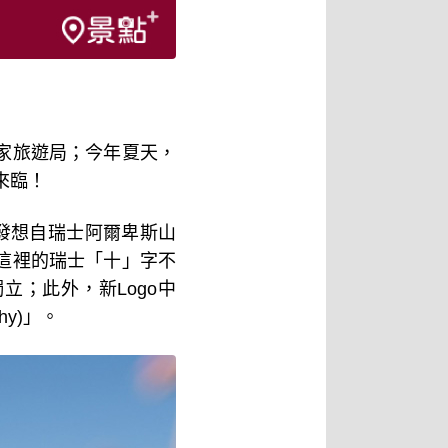
家旅遊局；今年夏天，
來臨！
發想自瑞士阿爾卑斯山
這裡的瑞士「十」字不
獨立；此外，新
Logo
中
hy)
」。