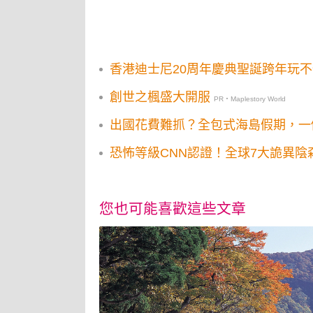
香港迪士尼20周年慶典聖誕跨年玩
創世之楓盛大開服
PR・Maplestory World
出國花費難抓？全包式海島假期，一
恐怖等級CNN認證！全球7大詭異陰
您也可能喜歡這些文章