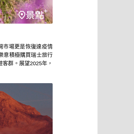
灣市場更是恢復達疫情
樂意積極購買瑞士旅行
遊客群。展望
2025
年，