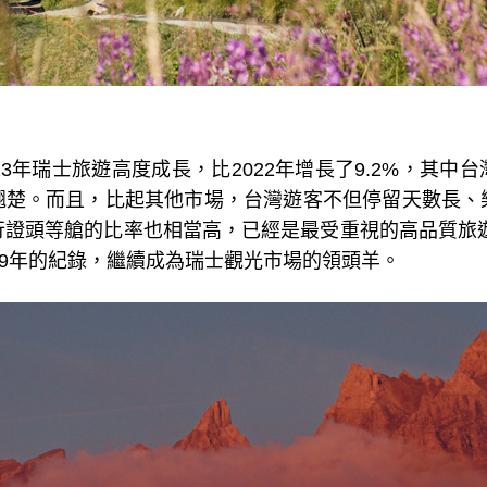
23
年瑞士旅遊高度成長，比
2022
年增長了
9.2%
，其中台
翹楚。而且，比起其他市場，台灣遊客不但停留天數長、
行證頭等艙的比率也相當高，已經是最受重視的高品質旅
9
年的紀錄，繼續成為瑞士觀光市場的領頭羊。