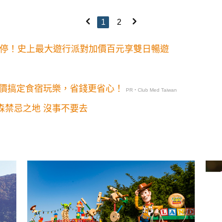
1
2
不停！史上最大遊行派對加價百元享雙日暢遊
價搞定食宿玩樂，省錢更省心！
PR・Club Med Taiwan
森禁忌之地 沒事不要去