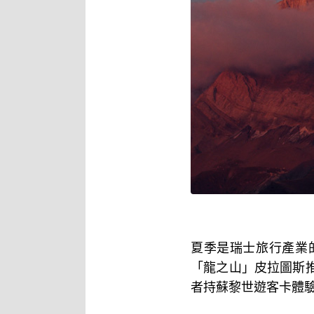
夏季是瑞士旅行產業
「龍之山」皮拉圖斯
者持蘇黎世遊客卡體