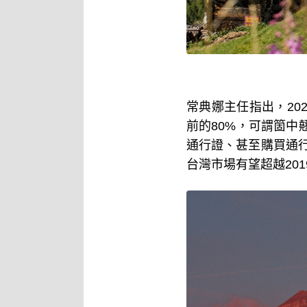
常典娜主任指出，
20
前的
80%
，可謂箇中
通行證、甚至購買通
台灣市場有望超越
201