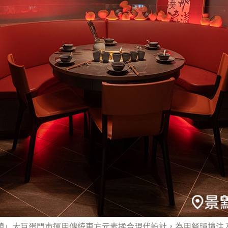
憩」大巨蛋門市運用傳統東方元素揉合現代設計，為用餐環境注