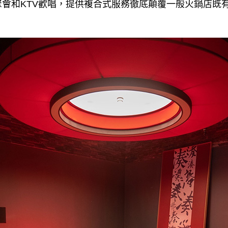
會和KTV歡唱，提供複合式服務徹底顛覆一般火鍋店既