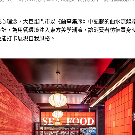
核心理念，大巨蛋門市以《蘭亭集序》中記載的曲水流觴
設計，為用餐環境注入東方美學潮流，讓消費者彷彿置身
更能打卡展現自我風格。