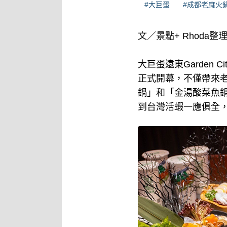
#大巨蛋
#成都老麻火
文／景點+ Rhoda整
大巨蛋遠東Garden
正式開幕，不僅帶來
鍋」和「金湯酸菜魚
到台灣活蝦一應俱全