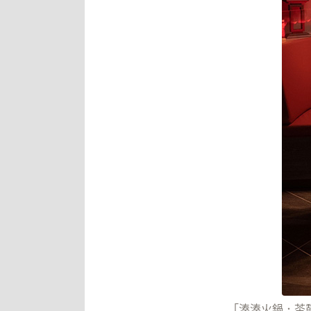
「湊湊火鍋．茶