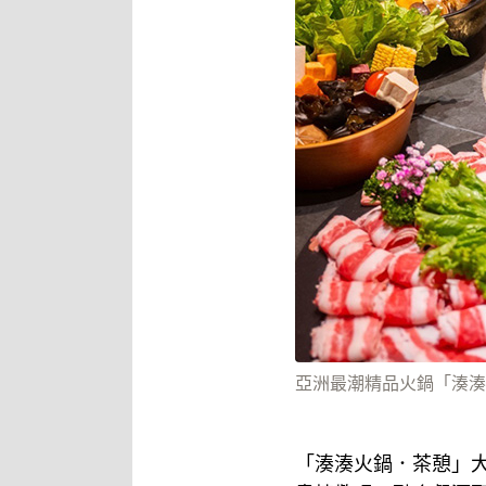
亞洲最潮精品火鍋「湊湊
「湊湊火鍋．茶憩」大