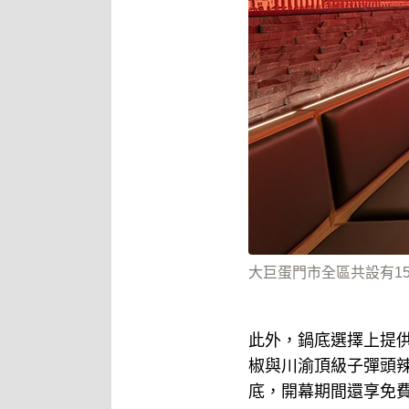
大巨蛋門市全區共設有1
此外，鍋底選擇上提
椒與川渝頂級子彈頭
底，開幕期間還享免