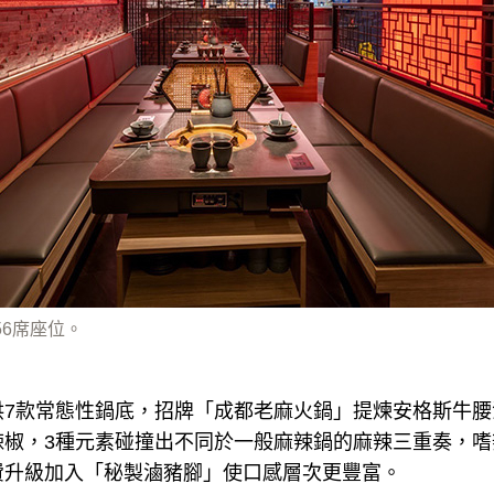
56席座位。
供7款常態性鍋底，招牌「成都老麻火鍋」提煉安格斯牛腰
辣椒，3種元素碰撞出不同於一般麻辣鍋的麻辣三重奏，嗜
費升級加入「秘製滷豬腳」使口感層次更豐富。