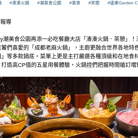
鍋
#湊湊火鍋
#潮美食公園
#美食
#茶憩
#遠東Garden Ci
理報導
 City潮美食公園再添一必吃餐廳大店「湊湊火鍋．茶憩」！
老饕們喜愛的「成都老麻火鍋」，主廚更融合世界各地特
鍋」等多款鍋底。菜單上更是主打嚴選各種頂級和在地食材
，打造高CP值的五星用餐體驗，火鍋控們把握時間搶訂嚐