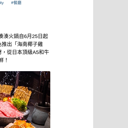
ty
#餐廳
湊湊火鍋自6月25日起
色推出「海南椰子雞
，從日本頂級A5和牛
鮮！