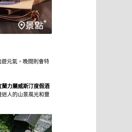
出遊元氣，晚間則會特
宜蘭力麗威斯汀度假酒
邊迷人的山景風光和豐