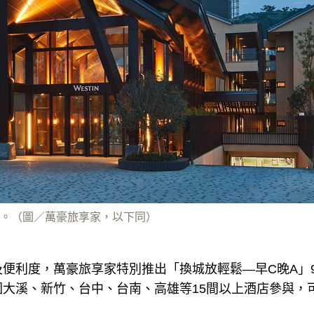
。（圖／萬豪旅享家，以下同）
便利度，萬豪旅享家特別推出「換城放輕鬆—早C晚A」
園大溪、新竹、台中、台南、高雄等15間以上酒店參與，