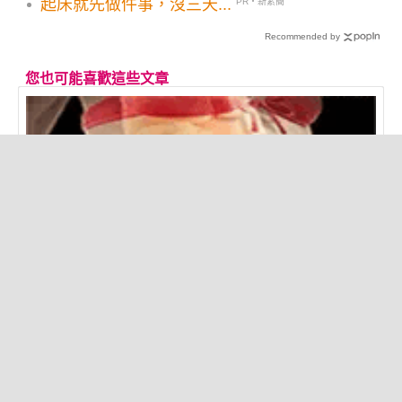
起床就先做件事，沒三天...
PR・新素簡
Recommended by
您也可能喜歡這些文章
腹部脂肪的「剋星」找到了，常吃這幾物，吃走大肚
囊，瘦出小蠻腰
PR・新素簡