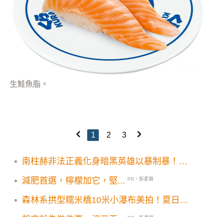
生鮭魚脂。
1
2
3
南柱赫非法正義化身暗黑英雄以暴制暴！
Disney+棒球男神大谷翔平首部紀錄片必追
減肥首選，檸檬加它，堅...
PR・新素簡
森林系拱型糯米橋10米小瀑布美拍！夏日消
暑秘境5大順遊景點一次看