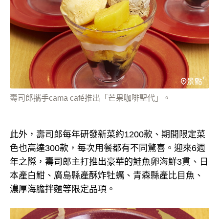
壽司郎攜手cama café推出「芒果咖啡聖代」。
此外，壽司郎每年研發新菜約1200款、期間限定菜
色也高達300款，每次用餐都有不同驚喜。迎來6週
年之際，壽司郎主打推出豪華的鮭魚卵海鮮3貫、日
本產白魽、廣島縣產酥炸牡蠣、青森縣產比目魚、
濃厚海膽拌麵等限定品項。