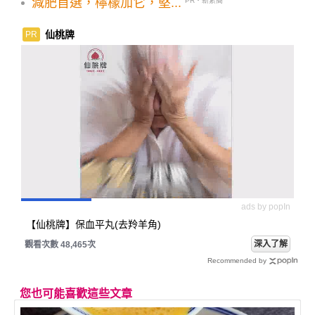
減肥首選，檸檬加它，堅...
PR・新素簡
仙桃牌
PR
ads by popIn
【仙桃牌】保血平丸(去羚羊角)
深入了解
觀看次數 48,465次
Recommended by
您也可能喜歡這些文章