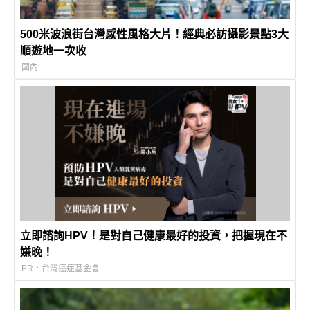
500米波浪街台灣感性風格大片！經典必訪攝影景點3大
順遊地一次收
國內
立即諮詢HPV！是對自己健康最好的投資，把握現在不
嫌晚！
PR・台灣癌症基金會