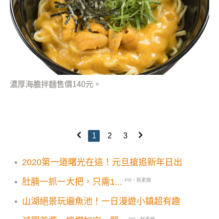
濃厚海膽拌麵售價140元。
1
2
3
2020第一道曙光在這！元旦搶追新年日出
肚腩一抓一大把，只需1...
PR・新素簡
山湖絕景玩遍魚池！一日漫遊小鎮超有趣