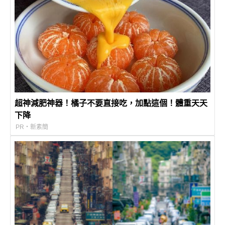
超神減肥神器！橘子不要直接吃，加點這個！體重天天
下降
PR・新素簡