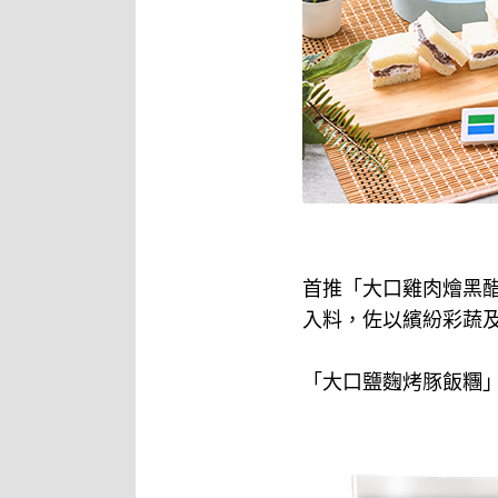
首推「大口雞肉燴黑
入料，佐以繽紛彩蔬
「大口鹽麴烤豚飯糰