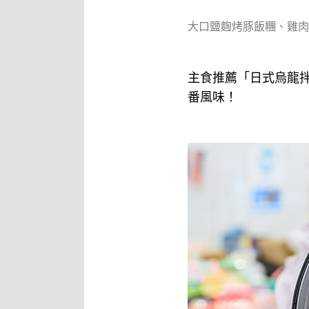
大口鹽麴烤豚飯糰、雞肉
主食推薦「日式烏龍
番風味！