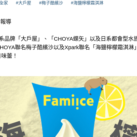
#全家
#大戶屋
#梅子酷繽沙
#海鹽檸檬霜淇淋
理報導
系品牌「大戶屋」、「CHOYA蝶矢」以及日系都會型水族館
HOYA聯名梅子酷繽沙以及Xpark聯名「海鹽檸檬霜淇
日味蕾！