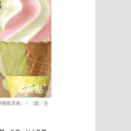
鹽檸檬霜淇淋」！（圖／全