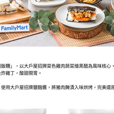
醋飯糰」，以大戶屋招牌菜色雞肉蔬菜燴黑醋為風味核心
及炸雞丁，酸甜開胃。
」使用大戶屋招牌鹽麴醬，將豬肉醃漬入味烘烤，完美還