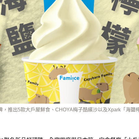
，推出5款大戶屋鮮食、CHOYA梅子酷繽沙以及Xpark「海