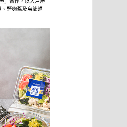
戶屋」合作，以大戶屋
醬、鹽麴醬及烏龍麵