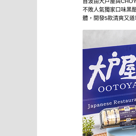
首波由大戶屋與CHO
不敗人氣獨家口味黑
體，開發5款清爽又道