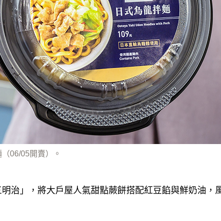
（06/05開賣）。
三明治」，將大戶屋人氣甜點蕨餅搭配紅豆餡與鮮奶油，