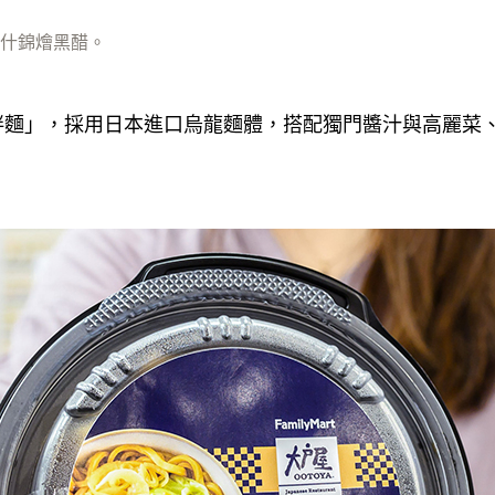
什錦燴黑醋。
拌麵」，採用日本進口烏龍麵體，搭配獨門醬汁與高麗菜