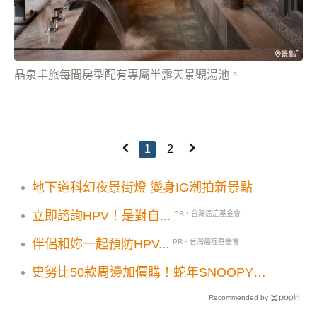
晶泉丰旅每間房型配有專屬半露天景觀湯池。
1
2
地下道科幻夜景街燈 變身IG潮拍新景點
立即諮詢HPV！是對自...
PR・台灣癌症基金會
伴侶和妳一起預防HPV...
PR・台灣癌症基金會
史努比50款周邊加價購！蛇年SNOOPY彎
彎蛇75週年雕像3大優惠搶先看
Recommended by