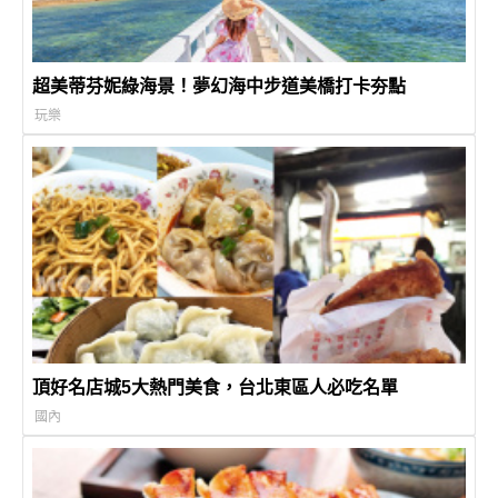
超美蒂芬妮綠海景！夢幻海中步道美橋打卡夯點
玩樂
頂好名店城5大熱門美食，台北東區人必吃名單
國內