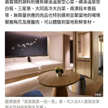
壽喜燒的涮料則備有礁溪溫泉空心菜、礁溪溫泉筊
白筍、三星蔥、大同高冷大白菜、南澳段木香菇
等，無限量供應的肉品也特別選用宜蘭當地的噶瑪
蘭豬梅花及豚腹肉，可以體驗到當地新鮮食材。
選擇適用「家庭套房一泊一食」者，可入住4人套房並享
用米其林綠星聯名早餐。