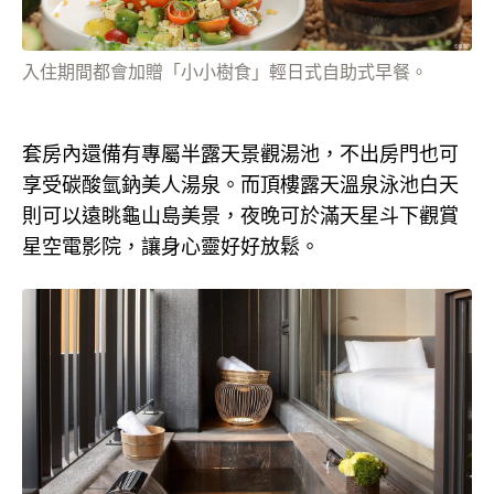
入住期間都會加贈「小小樹食」輕日式自助式早餐。
套房內還備有專屬半露天景觀湯池，不出房門也可
享受碳酸氫鈉美人湯泉。而頂樓露天溫泉泳池白天
則可以遠眺龜山島美景，夜晚可於滿天星斗下觀賞
星空電影院，讓身心靈好好放鬆。