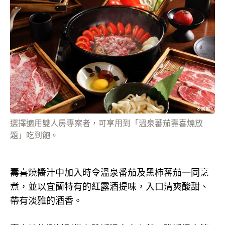
選擇適用雙人房專案者，可享用到「溫泉蕃茄壽喜燒放
題」吃到飽。
壽喜燒醬汁中加入時令溫泉番茄及黑柿蕃茄一同烹
煮，並以宜蘭特有的紅露酒提味，入口清爽酸甜、
帶有淡雅的酒香。