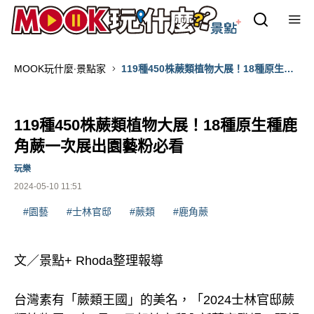
MOOK玩什麼‧景點家
119種450株蕨類植物大展！18種原生種
鹿角蕨一次展出園藝粉必看
119種450株蕨類植物大展！18種原生種鹿
角蕨一次展出園藝粉必看
玩樂
2024-05-10 11:51
#園藝
#士林官邸
#蕨類
#鹿角蕨
文／景點+ Rhoda整理報導
台灣素有「蕨類王國」的美名，「2024士林官邸蕨