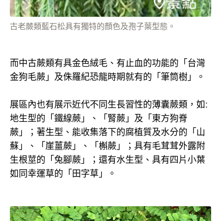
古老蕨類藍石松具有獨特的顏色及孢子葉型態。
而中古蕨類有具金色絨毛、有止血的功能的「台灣
金狗毛蕨」及侏羅紀恐龍時期就有的「筆筒樹」。
展區內也有展示近代不同生長習性的薄囊蕨類，如:
地生型的「鐵線蕨」、「腎蕨」及「東方狗脊
蕨」；著生型、能收集落下的腐植質及水分的「山
蘇」、「崖薑蕨」、「槲蕨」；具有毛茸茸外露附
生根莖的「兔腳蕨」；還有水生型、具有四片小葉
如同幸運草的「田字草」。