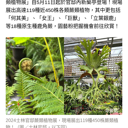
類植物展」自5月11日起於官邸內新蘭亭登場！現場
展出高達119種近450株各類蕨類植物，其中更包括
「何其美」、「女王」、「巨獸」、「立葉銀鹿」
等18種原生種鹿角蕨，園藝粉把握機會前往欣賞！
2024士林官邸蕨類植物展，現場展出119種450株蕨類植
物！（圖／士林官邸，以下同）