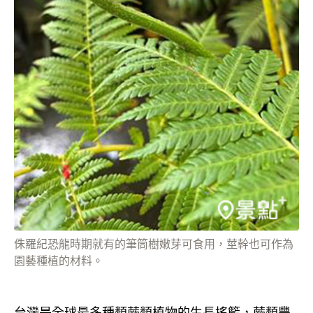
侏羅紀恐龍時期就有的筆筒樹嫩芽可食用，莖幹也可作為
園藝種植的材料。
台灣是全球最多種類蕨類植物的生長搖籃，蕨類豐