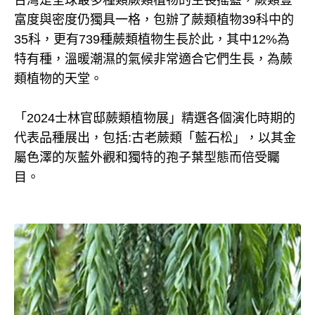
富度與密度仍獨具一格，包辦了蕨類植物39科中的
35科，更有739種蕨類植物生長於此，其中12%為
特有種，溫暖潮濕的氣候非常適合它們生長，為蕨
類植物的天堂。
「2024士林官邸蕨類植物展」精選各個演化時期的
代表品種展出，包括:古老蕨類「藍石松」，以其金
屬色澤的灰藍外觀和獨特的孢子葉型態而倍受矚
目。