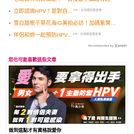
立即諮詢HPV！是對自...
PR・台灣癌症基金會
雪白甜根子草花海IG美拍必訪！加碼紫葉狼
尾草5大順遊景點一次收
伴侶和妳一起預防HPV...
PR・台灣癌症基金會
Recommended by
您也可能喜歡這些文章
做到這點才有資格說愛你