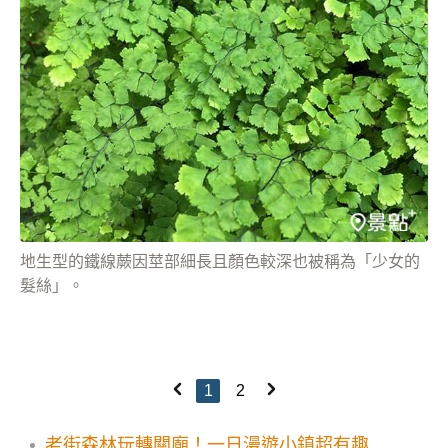
地生型的鐵線蕨因莖部細長且顏色較深也被稱為「少女的
髮絲」。
1
2
老街森林玩轉關廟！一日漫遊小鎮超有趣