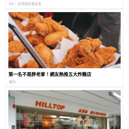
PR・台灣癌症基金會
第一名不是胖老爹！網友熱推五大炸雞店
國內