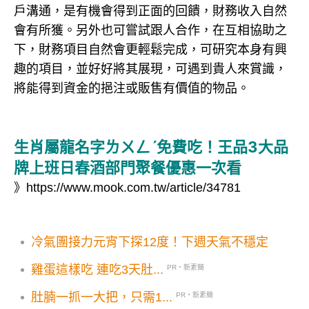
戶溝通，是有機會得到正面的回饋，財務收入自然
會有所獲。另外也可嘗試跟人合作，在互相協助之
下，財務項目自然會更輕鬆完成，可研究本身有興
趣的項目，並好好將其展現，可遇到貴人來賞識，
將能得到資金的挹注或販售有價值的物品。
生肖屬龍名字ㄌㄨㄥˊ免費吃！王品3大品
牌上班日春酒部門聚餐優惠一次看
》
https://www.mook.com.tw/article/34781
冷氣團接力元宵下探12度！下週天氣不穩定
雞蛋這樣吃 連吃3天肚...
PR・新素簡
肚腩一抓一大把，只需1...
PR・新素簡