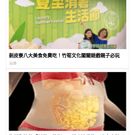
剝皮寮八大美食免費吃！竹筍文化闖關遊戲親子必玩
玩樂