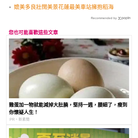
媲美多良壯闊美景花蓮最美車站擁抱稻海
Recommended by
您也可能喜歡這些文章
雞蛋加一物就能減掉大肚腩，堅持一週，腰細了，瘦到
你懷疑人生！
PR・新素簡