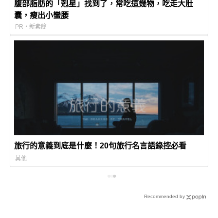
腹部脂肪的「剋星」找到了，常吃這幾物，吃走大肚
囊，瘦出小蠻腰
PR・新素簡
旅行的意義到底是什麼！20句旅行名言語錄控必看
其他
Recommended by