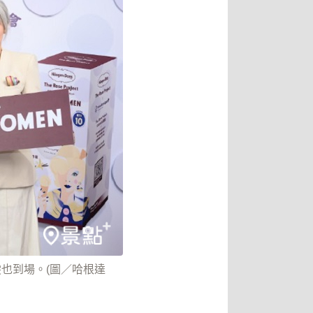
雯也到場。(圖／哈根達