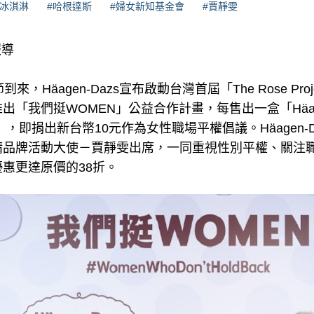
#冰淇淋
#哈根達斯
#婦女新知基金會
#賈靜雯
報導
，Häagen-Dazs宣布啟動台灣首屆「The Rose Projec
「我們挺WOMEN」公益合作計畫，每售出一盒「Häagen
，即捐出新台幣10元作為女性職場平權倡議。Häagen-D
請品牌活動大使－賈靜雯出席，一同重視性別平權、關注
惠更達原價的38折。