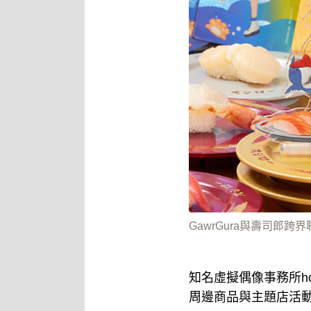
GawrGura與壽司
知名虛擬偶像事務所hol
周邊商品與主題店活