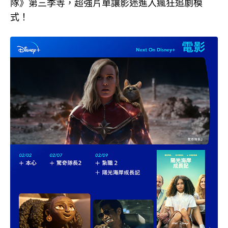
隊》第三季等，超強片單讓影迷進入瘋狂追劇模
式！