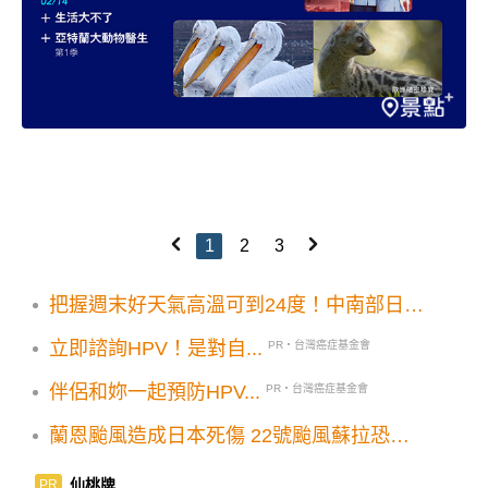
1
2
3
把握週末好天氣高溫可到24度！中南部日夜
溫差大要留意
立即諮詢HPV！是對自...
PR・台灣癌症基金會
伴侶和妳一起預防HPV...
PR・台灣癌症基金會
蘭恩颱風造成日本死傷 22號颱風蘇拉恐成
形
仙桃牌
PR