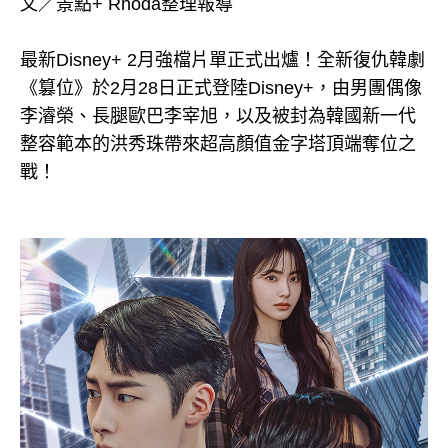
文／景點+ Rhoda整理報導
最新Disney+ 2月強檔片單正式出爐！全新復仇韓劇
《篡位》於2月28日正式登陸Disney+，由男團偶像
李濬榮、長腿歐巴李宰旭，以及被封為韓國新一代
整容範本的洪秀珠帶來超高顏值金字塔頂端奪位之
戰！