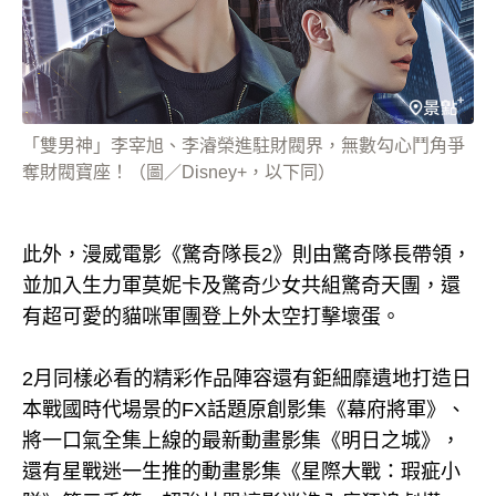
「雙男神」李宰旭、李濬榮進駐財閥界，無數勾心鬥角爭
奪財閥寶座！（圖／Disney+，以下同）
此外，漫威電影《驚奇隊長2》則由驚奇隊長帶領，
並加入生力軍莫妮卡及驚奇少女共組驚奇天團，還
有超可愛的貓咪軍團登上外太空打擊壞蛋。
2月同樣必看的精彩作品陣容還有鉅細靡遺地打造日
本戰國時代場景的FX話題原創影集《幕府將軍》、
將一口氣全集上線的最新動畫影集《明日之城》，
還有星戰迷一生推的動畫影集《星際大戰：瑕疵小