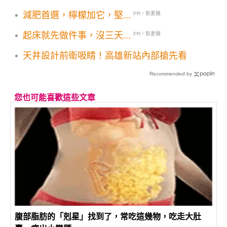
天出海位置是關鍵 花蓮台東屏東率先停班停
減肥首選，檸檬加它，堅...
PR・新素簡
課
起床就先做件事，沒三天...
PR・新素簡
天井設計前衛吸睛！高雄新站內部搶先看
Recommended by
您也可能喜歡這些文章
腹部脂肪的「剋星」找到了，常吃這幾物，吃走大肚