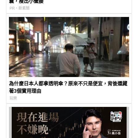
囊，瘦出小蠻腰
PR・新素簡
為什麼日本人都拿透明傘？原來不只是便宜，背後還藏
著3個實用理由
玩樂