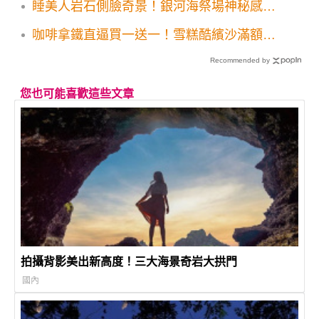
睡美人岩石側臉奇景！銀河海祭場神秘感爆
棚
咖啡拿鐵直逼買一送一！雪糕酷繽沙滿額送
韓國泡麵衛生紙康康5週末優惠
Recommended by
您也可能喜歡這些文章
拍攝背影美出新高度！三大海景奇岩大拱門
國內