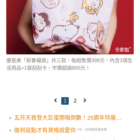
康是美「新春福袋」共三款，每組售價399元，內含3項生
活用品+1張刮刮卡，市價超過800元！
1
2
五月天首登大巨蛋開唱倒數！25週年特展6
大展區主題公車吸粉朝聖
做到這點才有資格說愛你
PR・台灣癌症基金會