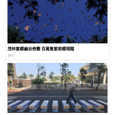
茂林紫蝶幽谷奇觀 百萬隻紫斑蝶現蹤
國內