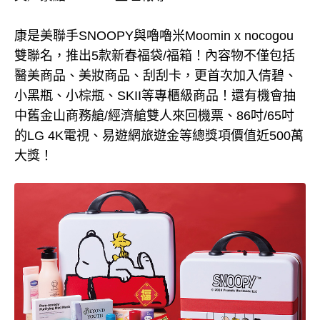
康是美聯手SNOOPY與嚕嚕米Moomin x nocogou
雙聯名，推出5款新春福袋/福箱！內容物不僅包括
醫美商品、美妝商品、刮刮卡，更首次加入倩碧、
小黑瓶、小棕瓶、SKII等專櫃級商品！還有機會抽
中舊金山商務艙/經濟艙雙人來回機票、86吋/65吋
的LG 4K電視、易遊網旅遊金等總獎項價值近500萬
大獎！