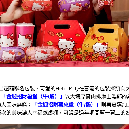
tty推出超萌聯名包裝，可愛的Hello Kitty在喜氣的包裝
。
「金迎招財福堡（牛/鷄）」
以大塊厚實肉排淋上濃郁的
讓人回味無窮；
「金迎招財薯來堡（牛/鷄）」
則再豪邁加
層次的美味讓人幸福感爆棚，可說是過年期間薯一薯二的