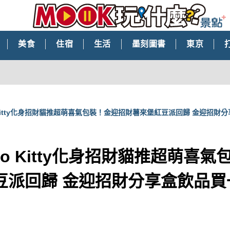
美食
住宿
生活
墨刻圖書
東京
o Kitty化身招財貓推超萌喜氣包裝！金迎招財薯來堡紅豆派回歸 金迎招財
llo Kitty化身招財貓推超萌喜
豆派回歸 金迎招財分享盒飲品買