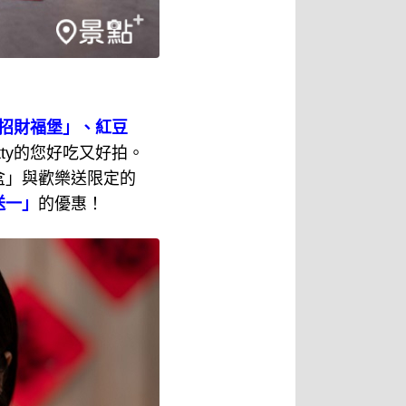
招財福堡」、紅豆
itty的您好吃又好拍。
盒」與歡樂送限定的
送一」
的優惠！