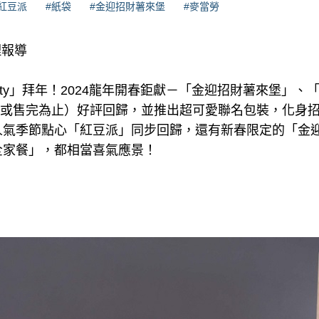
#紅豆派
#紙袋
#金迎招財薯來堡
#麥當勞
理報導
 Kitty」拜年！2024龍年開春鉅獻－「金迎招財薯來堡」
（或售完為止）好評回歸，並推出超可愛聯名包裝，化身招財貓的「
人氣季節點心「紅豆派」同步回歸，還有新春限定的「金
全家餐」，都相當喜氣應景！