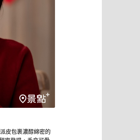
脆派皮包裹濃醇綿密的