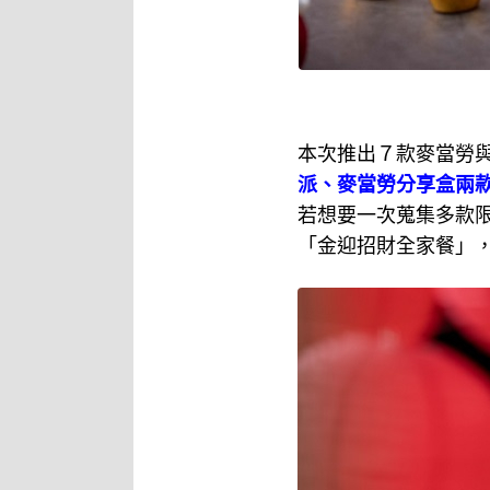
本次推出７款麥當勞與He
派、麥當勞分享盒兩
若想要一次蒐集多款
「金迎招財全家餐」