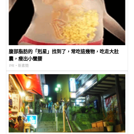
腹部脂肪的「剋星」找到了，常吃這幾物，吃走大肚
囊，瘦出小蠻腰
PR・新素簡