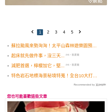
1
2
3
4
5
蘇拉颱風來勢洶洶！太平山森林遊樂園預防
性休園 航海王活動延期
起床就先做件事，沒三天...
PR・新素簡
減肥首選，檸檬加它，堅...
PR・新素簡
特色岩石地標海景秘境特蒐！全台10大打卡
奇岩美景
Recommended by
您也可能喜歡這些文章