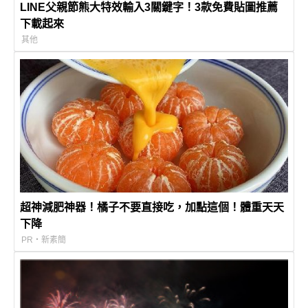
LINE父親節熊大特效輸入3關鍵字！3款免費貼圖推薦
下載起來
其他
超神減肥神器！橘子不要直接吃，加點這個！體重天天
下降
PR・新素簡