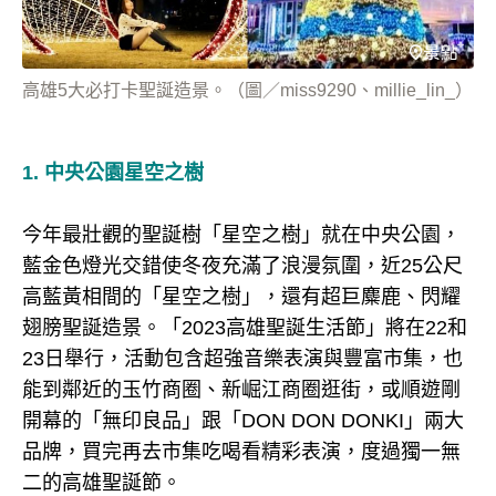
高雄5大必打卡聖誕造景。（圖／miss9290、millie_lin_）
1. 中央公園星空之樹
今年最壯觀的聖誕樹「星空之樹」就在中央公園，
藍金色燈光交錯使冬夜充滿了浪漫氛圍，近25公尺
高藍黃相間的「星空之樹」，還有超巨麋鹿、閃耀
翅膀聖誕造景。「2023高雄聖誕生活節」將在22和
23日舉行，活動包含超強音樂表演與豐富市集，也
能到鄰近的玉竹商圈、新崛江商圈逛街，或順遊剛
開幕的「無印良品」跟「DON DON DONKI」兩大
品牌，買完再去市集吃喝看精彩表演，度過獨一無
二的高雄聖誕節。