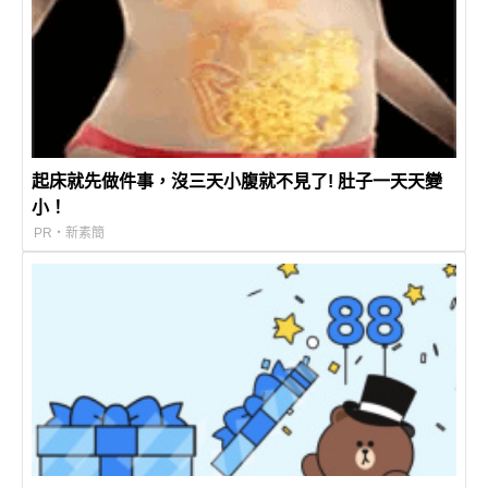
起床就先做件事，沒三天小腹就不見了! 肚子一天天變
小！
PR・新素簡