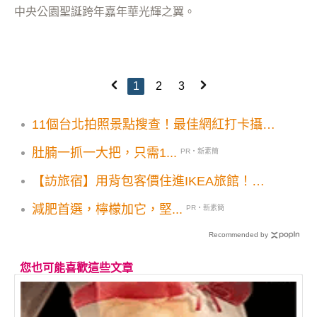
中央公園聖誕跨年嘉年華光輝之翼。
1
2
3
11個台北拍照景點搜查！最佳網紅打卡攝影
景點
肚腩一抓一大把，只需1...
PR・新素簡
【訪旅宿】用背包客價住進IKEA旅館！
「Moxy」設計旅店米蘭開業
減肥首選，檸檬加它，堅...
PR・新素簡
Recommended by
您也可能喜歡這些文章