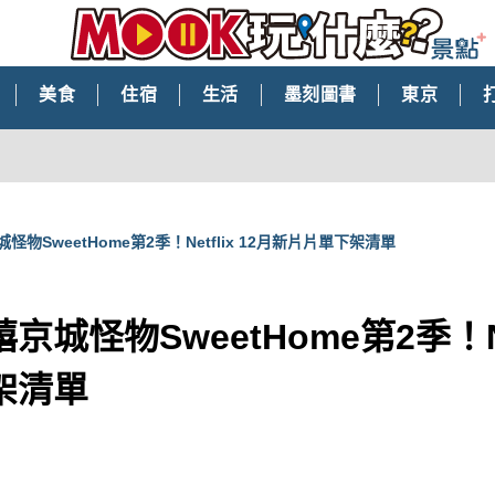
美食
住宿
生活
墨刻圖書
東京
物SweetHome第2季！Netflix 12月新片片單下架清單
城怪物SweetHome第2季！Net
架清單