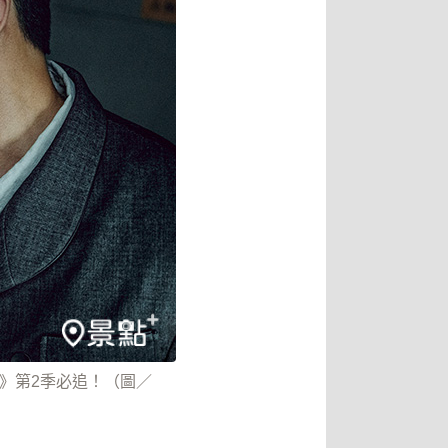
me》第2季必追！（圖／