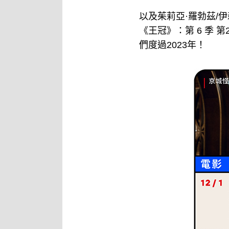
以及茱莉亞·羅勃茲/伊
《王冠》：第 6 季
們度過2023年！