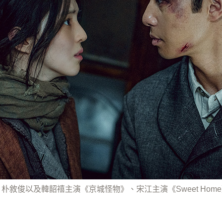
單登場！朴敘俊以及韓韶禧主演《京城怪物》、宋江主演《Sweet Ho