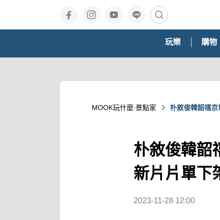
玩樂
購物
MOOK玩什麼‧景點家
朴敘俊韓韶禧京城怪
朴敘俊韓韶禧京
新片片單下
2023-11-28 12:00