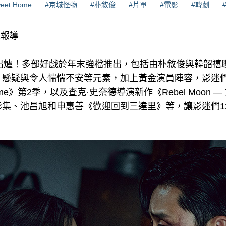
eet Home
#京城怪物
#朴敘俊
#片單
#電影
#韓劇
理報導
最新片單出爐！多部好戲於年末強檔推出，包括由朴敘俊與韓韶
、懸疑與令人惴惴不安等元素，加上黃金演員陣容，影迷
ome》第2季，以及查克·史奈德導演新作《Rebel Moon —
影集、池昌旭和申惠善《歡迎回到三達里》等，讓影迷們1