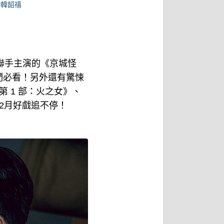
#韓韶禧
禧聯手主演的《京城怪
們必看！另外還有驚悚
 第 1 部：火之女》、
2月好戲追不停！