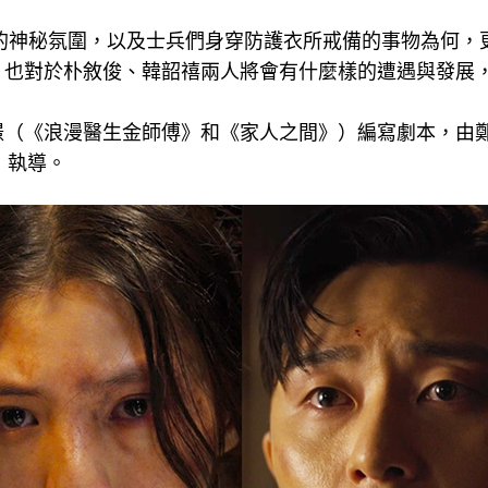
中的神秘氛圍，以及士兵們身穿防護衣所戒備的事物為何，
，也對於朴敘俊、韓韶禧兩人將會有什麼樣的遭遇與發展
璟（《浪漫醫生金師傅》和《家人之間》）編寫劇本，由
》）執導。