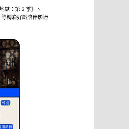
獄：第 3 季》、
》等精彩好戲陪伴影迷