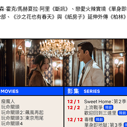
森·霍克/馬赫夏拉·阿里《斷訊》、戀愛火辣實境《單身即地
 第2部、《沙之花也有春天》與《紙房子》延伸外傳《柏林