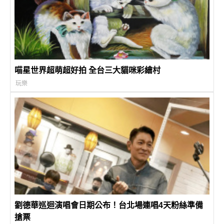
喵星世界超萌超好拍 全台三大貓咪彩繪村
玩樂
劉德華巡迴演唱會日期公布！台北場連唱4天粉絲準備
搶票