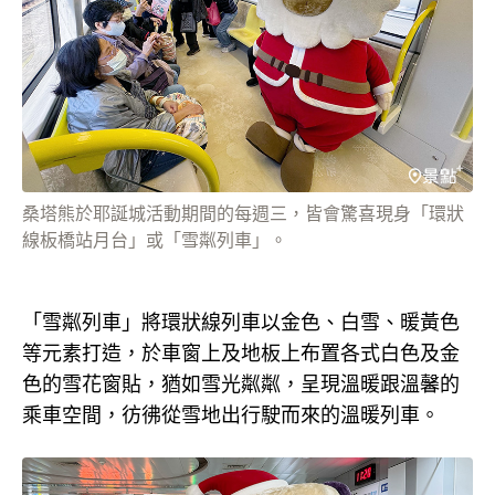
桑塔熊於耶誕城活動期間的每週三，皆會驚喜現身「環狀
線板橋站月台」或「雪粼列車」。
「雪粼列車」將環狀線列車以金色、白雪、暖黃色
等元素打造，於車窗上及地板上布置各式白色及金
色的雪花窗貼，猶如雪光粼粼，呈現溫暖跟溫馨的
乘車空間，彷彿從雪地出行駛而來的溫暖列車。