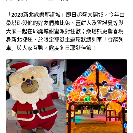
「2023新北歡樂耶誕城」即日起盛大開城，今年由
桑塔熊與他的好友們蘿比兔、薑餅人及雪諾曼等與
大家一起在耶誕城甜蜜派對狂歡；桑塔熊更驚喜現
身新北捷運，於限定耶誕主題環狀線列車「雪粼列
車」與大家互動，歡度冬日耶誕佳節！