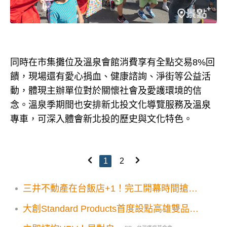
同時在市集攤位及溫泉會館消費享有全點交易8%回
饋，現場還有愛心捐血、健康諮詢、淨街等公益活
動，體現主辦單位對於關懷社會及愛護環境的信
念。溫泉季期間也安排新北投文化導覽服務及溫泉
專車，可深入體會新北投的歷史與文化特色。
1
2
三井不動產在台飯店+1！完工開幕時間搶先
看
大創Standard Products首度設點高雄雙品牌
一起逛！99元入手TOP 5日系好物