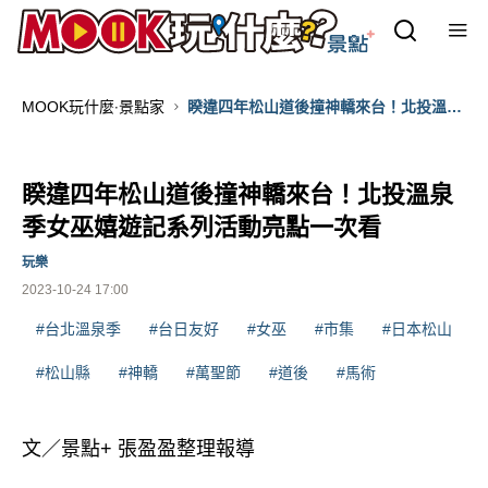
MOOK玩什麼‧景點家
睽違四年松山道後撞神轎來台！北投溫泉
季女巫嬉遊記系列活動亮點一次看
睽違四年松山道後撞神轎來台！北投溫泉
季女巫嬉遊記系列活動亮點一次看
玩樂
2023-10-24 17:00
#台北溫泉季
#台日友好
#女巫
#市集
#日本松山
#松山縣
#神轎
#萬聖節
#道後
#馬術
文／景點+ 張盈盈整理報導