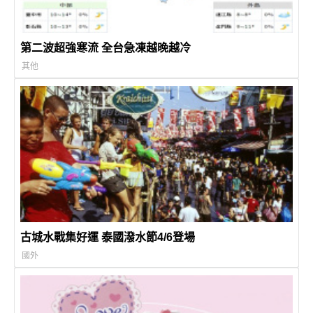
第二波超強寒流 全台急凍越晚越冷
其他
古城水戰集好運 泰國潑水節4/6登場
國外