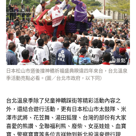
日本松山市道後撞神轎祈福盛典睽違四年來台，台北溫泉
季活動亮點必看。(圖／台北市政府，以下同）
台北溫泉季除了兒童神轎踩街等精彩活動內容之
外，還結合遊行活動，更有日本松山市太鼓隊、米
澤市武將、花苙舞、湯田狐狸、台灣的部份有大家
喜愛的熊讚、全聯福利熊、廢柴、女巫娃娃、血寶
寶、警察寶寶等多位吉祥物到新北投溫泉遊行現