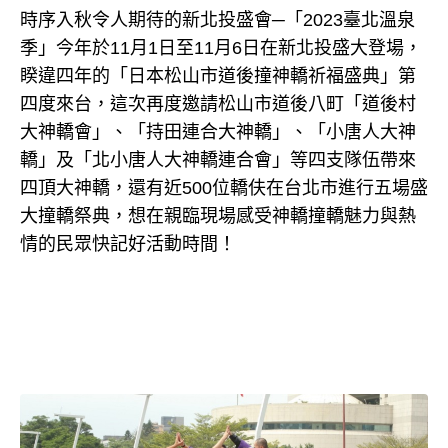
時序入秋令人期待的新北投盛會─「2023臺北溫泉
季」今年於11月1日至11月6日在新北投盛大登場，
睽違四年的「日本松山市道後撞神轎祈福盛典」第
四度來台，這次再度邀請松山市道後八町「道後村
大神轎會」、「持田連合大神轎」、「小唐人大神
轎」及「北小唐人大神轎連合會」等四支隊伍帶來
四頂大神轎，還有近500位轎伕在台北市進行五場盛
大撞轎祭典，想在親臨現場感受神轎撞轎魅力與熱
情的民眾快記好活動時間！