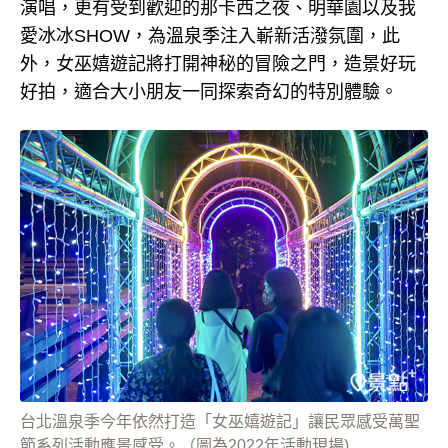
演唱，更有受到歡迎的那卡西之夜、明華園以及我
愛冰冰SHOW，為溫泉季注入嶄新活潑氛圍，此
外，女巫嬉遊記將打開神秘的冒險之門，造景好玩
好拍，適合大小朋友一同探索奇幻的特別體驗。
台北溫泉季今年依然打造「女巫嬉遊記」讓民眾感受萬聖
節系列活動應景感受。（圖為2022年活動現場)