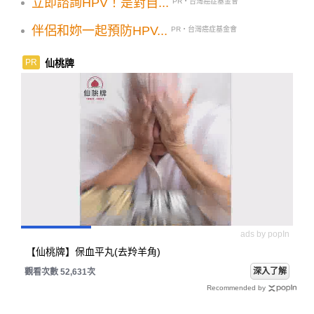
立即諮詢HPV！是對自...
PR・台灣癌症基金會
伴侶和妳一起預防HPV...
PR・台灣癌症基金會
仙桃牌
PR
ads by popIn
【仙桃牌】保血平丸(去羚羊角)
深入了解
觀看次數 52,631次
Recommended by