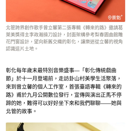
北管跨界創作歌手曾立馨第二張專輯《轉來的路》邀請葛
萊美獎得主李政瀚操刀設計，封面架構參考梨春園曲館雕
花門窗設計，望向新舊交織的彰化，讓樂迷從立馨的視角
認識這片土地。
彰化每年歲末最特別音樂盛事—「彰化傳統戲曲
節」於十一月登場前，走訪卦山村美學生活聚落，
來到曾立馨的個人工作室，首張臺語專輯《轉來的
路》甫於九月公開數位發行，宣傳與演出正馬不停
蹄的她，難得可以好好坐下來和我們聊聊——她與
北管的故事。