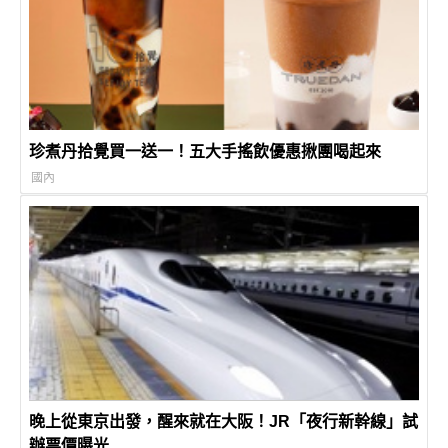
珍煮丹拾覺買一送一！五大手搖飲優惠揪團喝起來
國內
晚上從東京出發，醒來就在大阪！JR「夜行新幹線」試
辦票價曝光