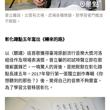
曾立馨說，北管有文場、武場各種樂器，對學習者門檻並
不輕鬆。
彰化蹲點五年寫出《轉來的路》
以〈聽講〉這首歌獲得臺灣原創流行音樂大獎河洛
組佳作及現場表演獎，曾立馨的初試啼聲立即在歌
壇嶄露鋒芒，一鳴驚人的背後，是她默默在彰化蹲
點長達五年。2017年發行第一張獨立創作專輯《你
想聽到的那些？》後，覺得自己的音樂不夠豐富，
為了學習北管移居彰化。