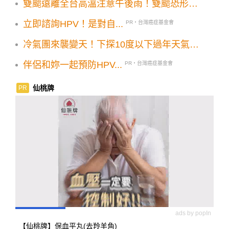
雙颱遠離全台高溫注意午後雨！雙颱恐形成
首波東北季風10月初可能報到
立即諮詢HPV！是對自...
PR・台灣癌症基金會
冷氣團來襲變天！下探10度以下過年天氣先
看
伴侶和妳一起預防HPV...
PR・台灣癌症基金會
仙桃牌
PR
ads by popIn
【仙桃牌】保血平丸(去羚羊角)