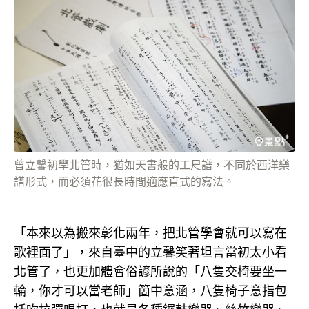
曾立馨初學北管時，猶如天書般的工尺譜，不同於西洋樂
譜形式，而必須花很長時間適應直式的寫法。
「本來以為搬來彰化兩年，把北管學會就可以寫在
歌裡面了」，來自臺中的立馨笑著坦言當初太小看
北管了，也更加體會俗諺所說的「八隻交椅要坐一
輪，你才可以當老師」箇中意涵，八隻椅子意指包