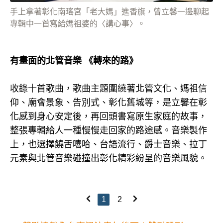
手上拿著彰化南瑤宮「老大媽」進香旗，曾立馨一邊聊起
專輯中一首寫給媽祖婆的〈講心事〉。
有畫面的北管音樂 《轉來的路》
收錄十首歌曲，歌曲主題圍繞著北管文化、媽祖信
仰、廟會景象、告別式、彰化舊城等，是立馨在彰
化感到身心安定後，再回頭書寫原生家庭的故事，
整張專輯給人一種慢慢走回家的路途感。音樂製作
上，也選擇饒舌嘻哈、台語流行、爵士音樂、拉丁
元素與北管音樂碰撞出彰化精彩紛呈的音樂風貌。
1
2