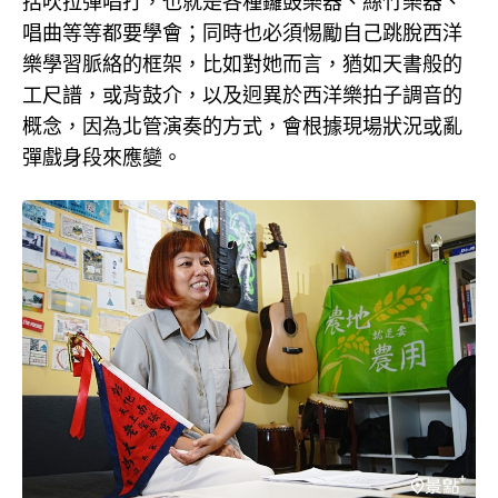
括吹拉彈唱打，也就是各種鑼鼓樂器、絲竹樂器、
唱曲等等都要學會；同時也必須惕勵自己跳脫西洋
樂學習脈絡的框架，比如對她而言，猶如天書般的
工尺譜，或背鼓介，以及迥異於西洋樂拍子調音的
概念，因為北管演奏的方式，會根據現場狀況或亂
彈戲身段來應變。