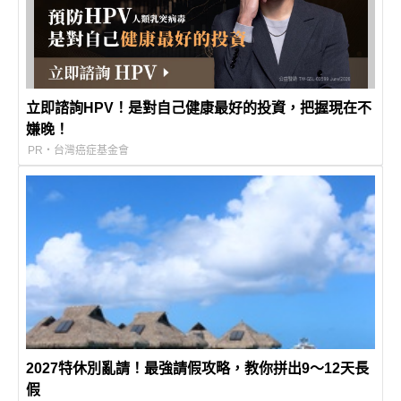
立即諮詢HPV！是對自己健康最好的投資，把握現在不
嫌晚！
PR・台灣癌症基金會
2027特休別亂請！最強請假攻略，教你拼出9～12天長
假