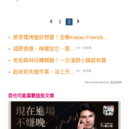
1
2
萊恩電烤盤好想要！全聯Kakao Friends集
點15款實用好物
減肥首選，檸檬加它，堅...
PR・新素簡
老街森林玩轉關廟！一日漫遊小鎮超有趣
起床就先做件事，沒三天...
PR・新素簡
Recommended by
您也可能喜歡這些文章