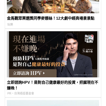
金馬觀眾票選獎同學麥娜絲！12大劇中經典場景景點
玩樂
立即諮詢HPV！是對自己健康最好的投資，把握現在不
嫌晚！
PR・台灣癌症基金會