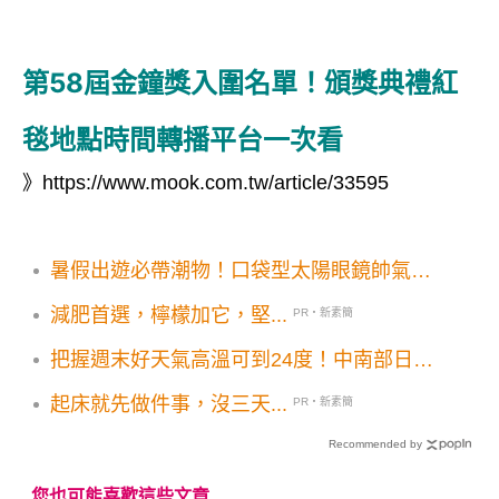
第58屆金鐘獎入圍名單！頒獎典禮紅
毯地點時間轉播平台一次看
》
https://www.mook.com.tw/article/33595
暑假出遊必帶潮物！口袋型太陽眼鏡帥氣防
曬
減肥首選，檸檬加它，堅...
PR・新素簡
把握週末好天氣高溫可到24度！中南部日夜
溫差大要留意
起床就先做件事，沒三天...
PR・新素簡
Recommended by
您也可能喜歡這些文章