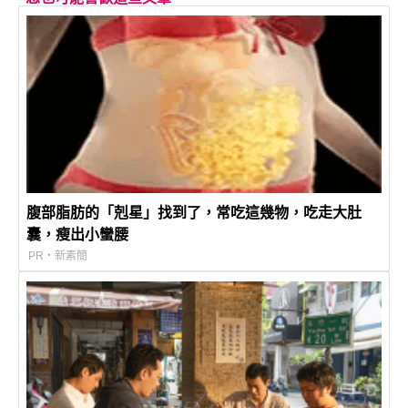
腹部脂肪的「剋星」找到了，常吃這幾物，吃走大肚
囊，瘦出小蠻腰
PR・新素簡