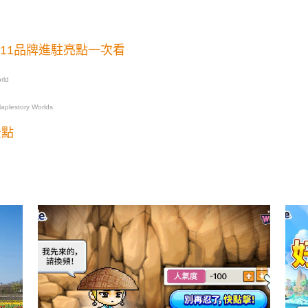
等11品牌進駐亮點一次看
rld
plestory Worlds
景點