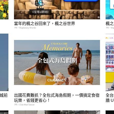
當年的楓之谷回來了，楓之谷世界
楓之
PR・Maplestory Worlds
PR・Mapl
城前
出國花費難抓？全包式海島假期，一價搞定食宿
全台
玩樂，省錢更省心！
牆 
PR・Club Med Taiwan