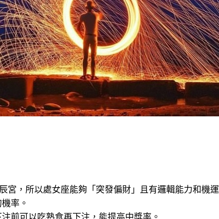
元辰宮，所以處女座能夠「突發偏財」且有邏輯能力和機
的機率。
下注前可以吃熟食再下注，能提高中獎率。