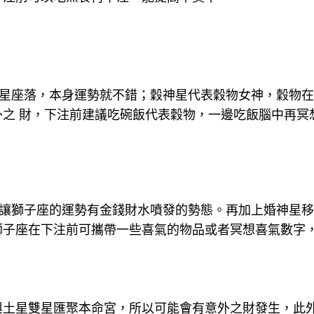
神星座落，本身運勢就不錯；穀神星代表穀物女神，穀物
外之 財，下注前建議吃碗飯代表穀物，一邊吃飯腦中再冥
位讓獅子座的運勢有金錢財水噴發的勢態。再加上婚神星
獅子座在下注前可攜帶一些喜氣的物品或者冥想喜氣數字
與土星雙星匯聚本命宮，所以可能會有意外之財發生，此