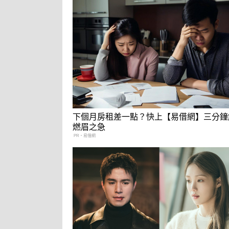
下個月房租差一點？快上【易借網】三分鐘
燃眉之急
PR・易借網