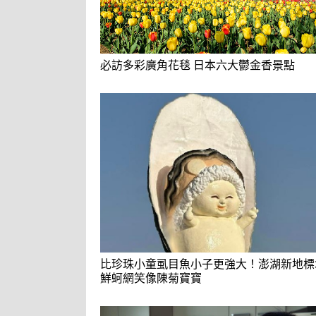
必訪多彩廣角花毯 日本六大鬱金香景點
比珍珠小童虱目魚小子更強大！澎湖新地標
鮮蚵網笑像陳菊寶寶