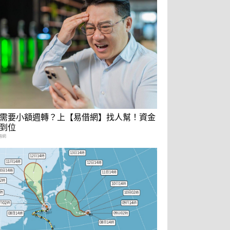
需要小額週轉？上【易借網】找人幫！資金
到位
借網