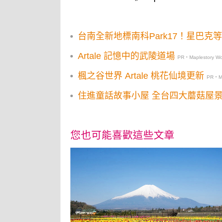
台南全新地標南科Park17！星巴克
Artale 記憶中的武陵道場
PR・Maplestory Wo
楓之谷世界 Artale 桃花仙境更新
PR・Ma
住進童話故事小屋 全台四大蘑菇屋
您也可能喜歡這些文章