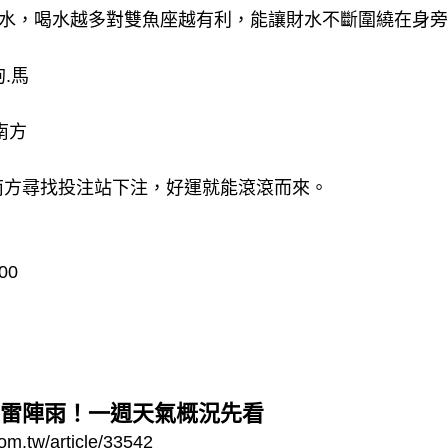
喝水，喝水越多對雙魚座越有利，能讓財水不斷圍繞在身
狗.馬
南方
南方尋找投注站下注，好運就能滾滾而來。
：00
雷陣雨！一週天氣概況先看
om.tw/article/33542