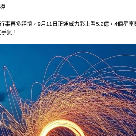
報導
，行事再多謹慎，9月11日正逢威力彩上看5.2億，4個星
試手氣！