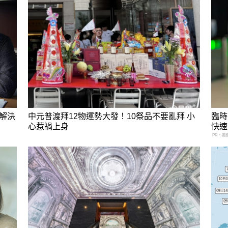
解決
中元普渡拜12物運勢大發！10祭品不要亂拜 小
臨時
心惹禍上身
快速
PR・易