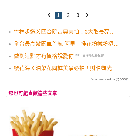
1
2
3
竹林步道Ｘ四合院古典美拍！3大取景亮點
茶主題空間IG必打卡
全台最高遊園車首航 阿里山推花粉鐵粉攝影
小旅行
做到這點才有資格說愛你
PR・台灣癌症基金會
櫻花海Ｘ油菜花同框美景必拍！財伯觀光果
園花景免費賞
Recommended by
您也可能喜歡這些文章