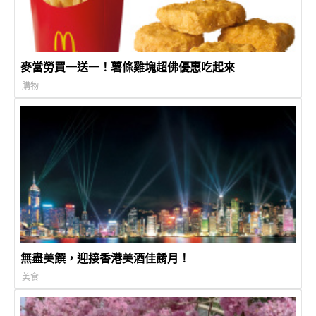
麥當勞買一送一！薯條雞塊超佛優惠吃起來
購物
無盡美饌，迎接香港美酒佳餚月！
美食