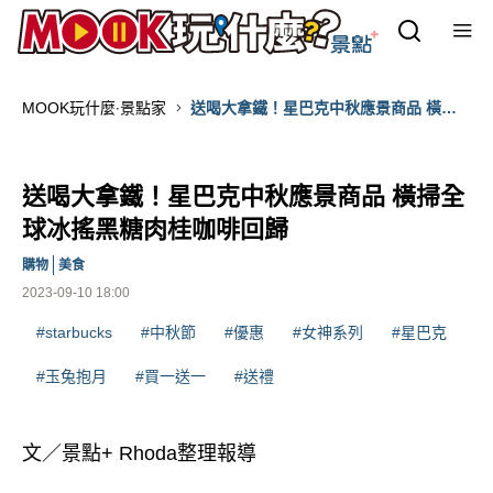
MOOK玩什麼‧景點家
送喝大拿鐵！星巴克中秋應景商品 橫掃
全球冰搖黑糖肉桂咖啡回歸
送喝大拿鐵！星巴克中秋應景商品 橫掃全
球冰搖黑糖肉桂咖啡回歸
購物
美食
2023-09-10 18:00
#starbucks
#中秋節
#優惠
#女神系列
#星巴克
#玉兔抱月
#買一送一
#送禮
文／景點+ Rhoda整理報導