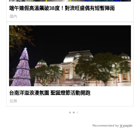
端午連假高溫飆破38度！對流旺盛偶有短暫陣雨
國內
台南洋溢浪漫氛圍 聖誕燈節活動開跑
玩樂
Recommended by