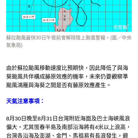
蘇拉颱風最快30日午夜前會解除陸上颱風警報。(圖／中央
氣象局)
由於蘇拉颱風移動速度比預期快，因此降低了與海
葵颱風共伴構成藤原效應的機率，未來仍要觀察準
颱風鴻雁與海葵之間是否有藤原效應產生。
天氣注意事項：
8月30日晚至8月31日台灣附近海面及巴士海峽風浪
偏大，尤其恆春半島及南部沿海將有4米以上浪高，
台灣各沿海及澎湖、金門、馬祖易有長浪發生，避