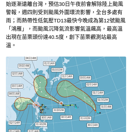
始逐漸遠離台灣，預估30日午夜前會解除陸上颱風
警報，週四則受到颱風外圍環流影響，全台多處有
雨；而熱帶性低氣壓TD13最快今晚成為第12號颱風
「鴻雁」，而颱風沉降氣流影響氣溫飆高，最高溫
出現在苗栗頭份達40.5度，創下苗栗觀測站最高
溫。