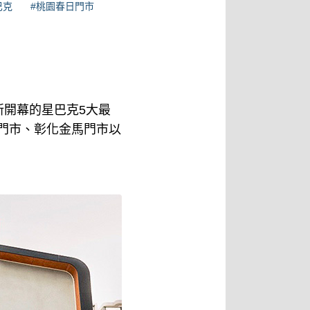
巴克
#桃園春日門市
開幕的星巴克5大最
洲際門市、彰化金馬門市以