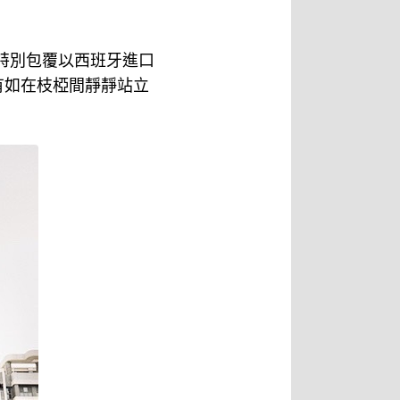
特別包覆以西班牙進口
有如在枝椏間靜靜站立