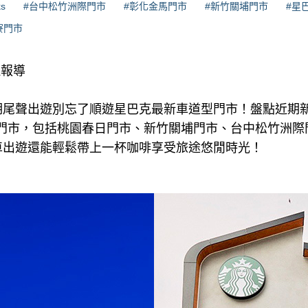
ks
#台中松竹洲際門市
#彰化金馬門市
#新竹關埔門市
#星
寮門市
理報導
期尾聲出遊別忘了順遊星巴克最新車道型門市！盤點近期新
Thru)門市，包括桃園春日門市、新竹關埔門市、台中松竹
車出遊還能輕鬆帶上一杯咖啡享受旅途悠閒時光！