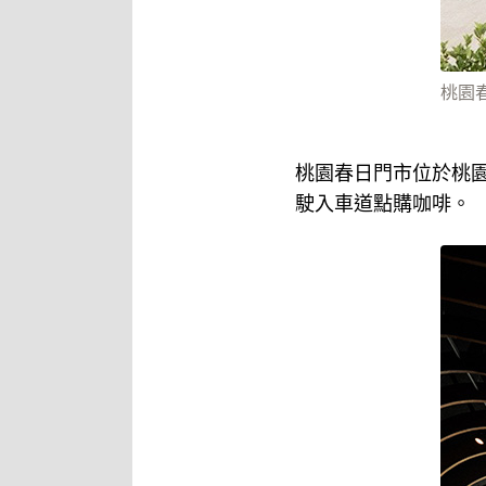
桃園
桃園春日門市位於桃
駛入車道點購咖啡。