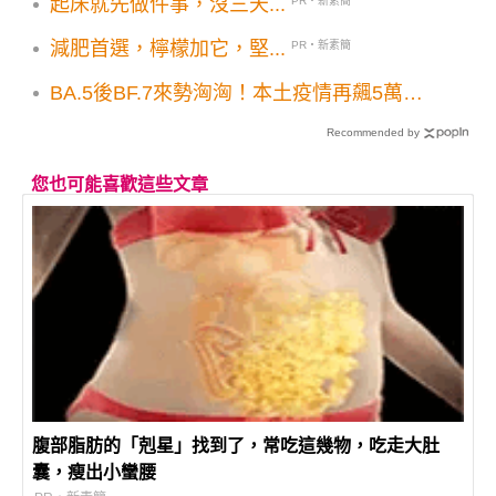
起床就先做件事，沒三天...
PR・新素簡
減肥首選，檸檬加它，堅...
PR・新素簡
BA.5後BF.7來勢洶洶！本土疫情再飆5萬南
北黃金交叉
Recommended by
您也可能喜歡這些文章
腹部脂肪的「剋星」找到了，常吃這幾物，吃走大肚
囊，瘦出小蠻腰