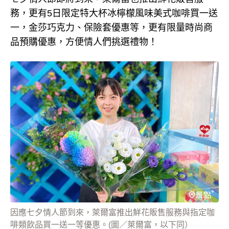
務，更有5日限定特大杯冰檸檬風味美式咖啡買一送
一，金莎巧克力、保險套優惠等，更有限量時尚商
品預購優惠，方便情人們挑選禮物！
因應七夕情人節到來，萊爾富推出鮮花販售服務與指定咖
啡類飲品買一送一等優惠。(圖／萊爾富，以下同）