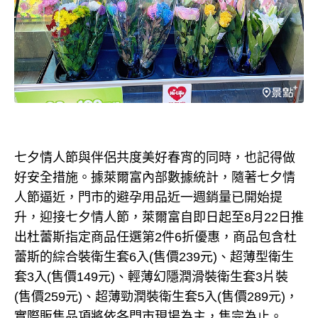
七夕情人節與伴侶共度美好春宵的同時，也記得做
好安全措施。據萊爾富內部數據統計，隨著七夕情
人節逼近，門市的避孕用品近一週銷量已開始提
升，迎接七夕情人節，萊爾富自即日起至8月22日推
出杜蕾斯指定商品任選第2件6折優惠，商品包含杜
蕾斯的綜合裝衛生套6入(售價239元)、超薄型衛生
套3入(售價149元)、輕薄幻隱潤滑裝衛生套3片裝
(售價259元)、超薄勁潤裝衛生套5入(售價289元)，
實際販售品項將依各門市現場為主，售完為止。