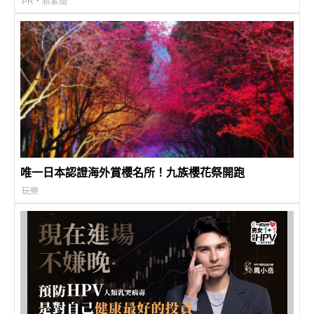
PR・新素簡
唯一日本認證海外賞櫻名所！九族櫻花祭開跑
玩樂