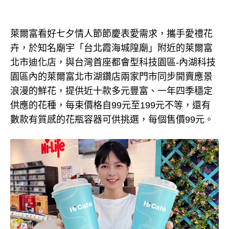
萊爾富看好七夕情人節節慶表愛需求，攜手愛禮花
卉，於知名廟宇「台北霞海城隍廟」附近的萊爾富
北市迪化店，與台灣首座都會型科技園區-內湖科技
園區內的萊爾富北市湖鑽店兩家門市同步開賣應景
浪漫的鮮花，提供近十款多元豐富、一年四季穩定
供應的花種，每束價格自99元至199元不等，還有
數款有質感的花瓶容器可供挑選，每個售價99元。