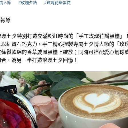
情人節
#玫瑰夕語
#玫瑰花瓣蛋糕
理報導
為浪漫七夕特別打造充滿粉紅時尚的「手工玫瑰花瓣蛋糕」
人以紅寶石巧克力，手工精心捏製專屬七夕情人節的「玫
在蓬鬆軟綿的香草戚風蛋糕上綻放；同時可搭配愛心氣球
組合，為另一半打造浪漫七夕回憶！