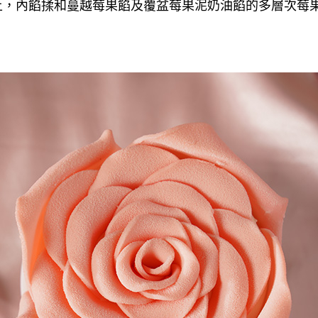
上，內餡揉和蔓越莓果餡及覆盆莓果泥奶油餡的多層次莓