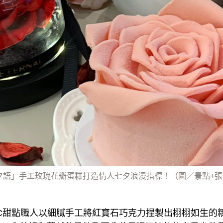
瑰夕語」手工玫瑰花瓣蛋糕打造情人七夕浪漫指標！（圖／景點+
AC甜點職人以細膩手工將紅寶石巧克力捏製出栩栩如生的