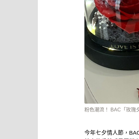
粉色潮流！ BAC「玫
今年七夕情人節，B