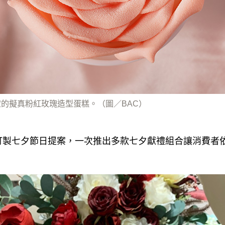
定的擬真粉紅玫瑰造型蛋糕。（圖／BAC）
訂製七夕節日提案，一次推出多款七夕獻禮組合讓消費者