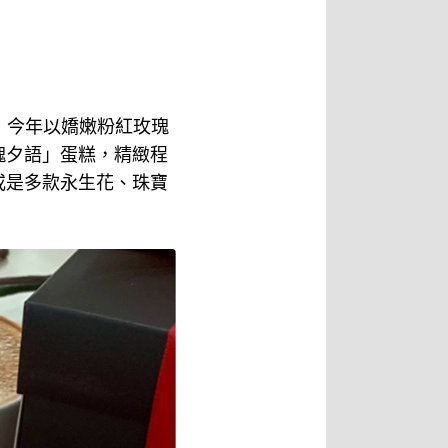
！今年以嬌嫩粉紅玫瑰
瑰夕語」蛋糕，精緻程
或是多款永生花、珠寶