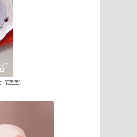
點+張盈盈）