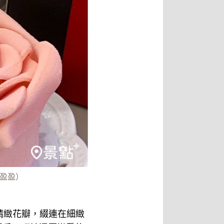
張盈盈）
精緻花瓣，綴連在細緻