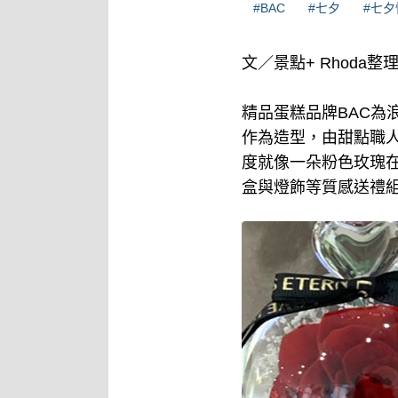
#BAC
#七夕
#七夕
文／景點+ Rhoda整
精品蛋糕品牌BAC
作為造型，由甜點職
度就像一朵粉色玫瑰
盒與燈飾等質感送禮