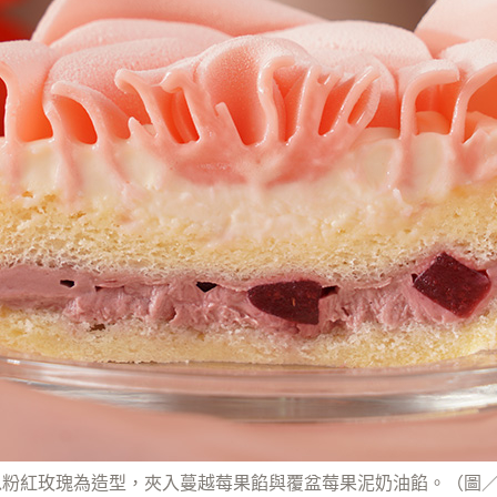
以粉紅玫瑰為造型，夾入蔓越莓果餡與覆盆莓果泥奶油餡。（圖／