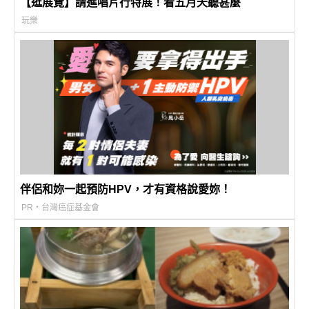
【逛展覽】請進唱片行特展！看五月天聽甚麼
玩樂
伴侶和妳一起預防HPV，才有資格說愛妳！
PR・台灣癌症基金會