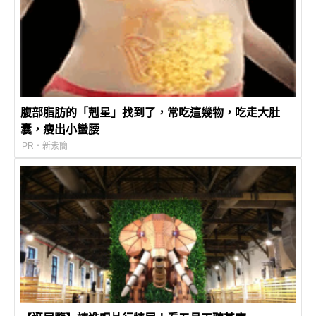
腹部脂肪的「剋星」找到了，常吃這幾物，吃走大肚
囊，瘦出小蠻腰
PR・新素簡