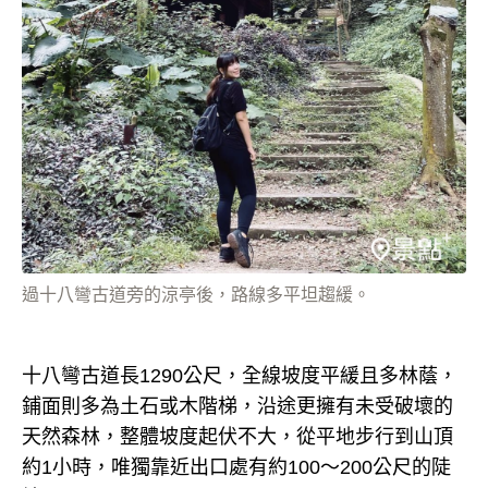
過十八彎古道旁的涼亭後，路線多平坦趨緩。
十八彎古道長1290公尺，全線坡度平緩且多林蔭，
鋪面則多為土石或木階梯，沿途更擁有未受破壞的
天然森林，整體坡度起伏不大，從平地步行到山頂
約1小時，唯獨靠近出口處有約100～200公尺的陡