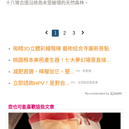
十八彎古道沿途為未受破壞的天然森林。
1
2
3
吸睛3D立體彩繪階梯 藝術結合寺廟新景點
桃園根本美照產生器！七大夢幻場景直接拍
爆
減肥首選，檸檬加它，堅...
PR・新素簡
立即諮詢HPV！是對自...
PR・台灣癌症基金會
Recommended by
您也可能喜歡這些文章