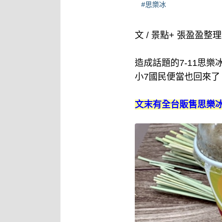
#思樂冰
文 / 景點+ 張盈盈整
造成話題的7-11思
小7國民便當也回來了
文末有全台販售思樂冰7