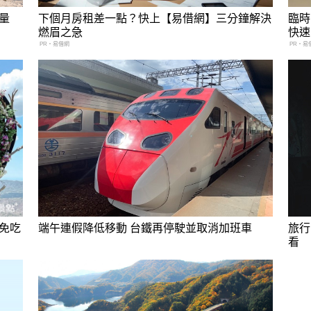
量
下個月房租差一點？快上【易借網】三分鐘解決
臨時
燃眉之急
快速
PR・易借網
PR・易
免吃
端午連假降低移動 台鐵再停駛並取消加班車
旅行
看