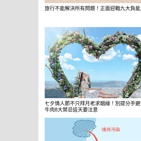
旅行不能解決所有問題！正面迎戰九大負能
七夕情人節不只拜月老求姻緣！別提分手避
牛肉8大禁忌這天要注意