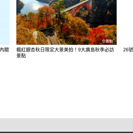
內關
楓紅銀杏秋日限定大景美拍！9大廣島秋季必訪
26
景點