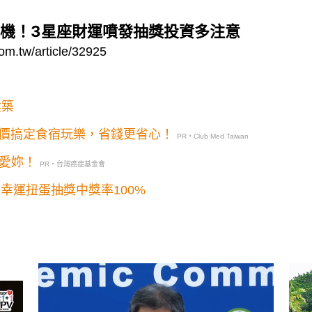
機！3星座財運噴發抽獎投資多注意
om.tw/article/32925
建築
價搞定食宿玩樂，省錢更省心！
PR・Club Med Taiwan
說愛妳！
PR・台灣癌症基金會
幸運扭蛋抽獎中獎率100%