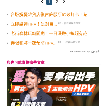
1
2
台版解憂雜貨店復古許願所IG必打卡！巷弄
隱藏景點3大順遊地推薦
立即諮詢HPV！是對自...
PR・台灣癌症基金會
老街森林玩轉關廟！一日漫遊小鎮超有趣
伴侶和妳一起預防HPV...
PR・台灣癌症基金會
Recommended by
您也可能喜歡這些文章