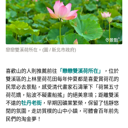
戀戀雙溪荷所在。(圖 / 新北市政府)
喜歡山的人則推薦前往
「戀戀雙溪荷所在」
，位於
雙溪區的上林里荷花田每年仲夏都是喜愛賞荷花的
民眾必去景點，感受清代畫家石濤筆下「荷葉五寸
荷花嬌，貼波不礙畫船搖」的絕美意境；距離雙溪
不遠的
牡丹老街
，早期因礦業繁榮，保留了恬靜悠
閒的氛圍，走訪質樸的山中小鎮，可體會百年前先
民們的淘金夢！