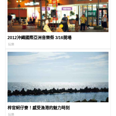
2012沖繩國際亞洲音樂祭 3/16開場
玩樂
梓官蚵仔寮！感受漁港的魅力時刻
玩樂