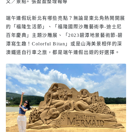
文／景點+ 張盈盈整理報導
端午連假玩新北有哪些亮點？無論是東北角熱鬧開展
的「福隆生活節」、「福隆國際沙雕藝術季-迪士尼
百年慶典」主題沙雕展、「2023碧潭地景藝術節-碧
潭寫生趣！Colorful Bitan」或是山海美景相伴的深
澳鐵道自行車之旅，都是端午連假出遊的好選擇。