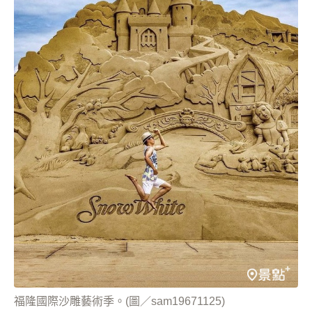
福隆國際沙雕藝術季。(圖／sam19671125)