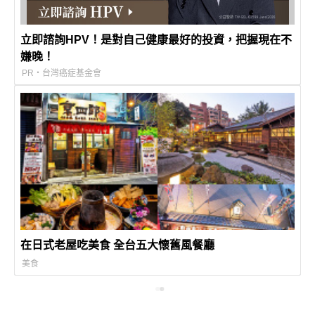
立即諮詢HPV！是對自己健康最好的投資，把握現在不
嫌晚！
PR・台灣癌症基金會
在日式老屋吃美食 全台五大懷舊風餐廳
美食