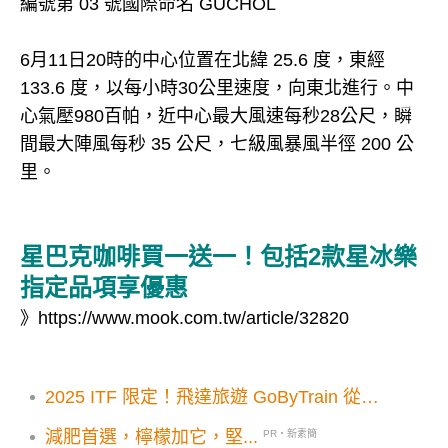
編號第 03 號國際命名 GUCHOL
6月11日20時的中心位置在北緯 25.6 度，東經
133.6 度，以每小時30公里速度，向東北進行。中
心氣壓980百帕，近中心最大風速每秒28公尺，瞬
間最大陣風每秒 35 公尺，七級風暴風半徑 200 公
里。
星巴克咖啡買一送一！包括2款星冰樂
指定品項享優惠
》
https://www.mook.com.tw/article/32820
2025 ITF 限定！飛達旅遊 GoByTrain 從理
解旅人出發 以三大優惠，引領旅客體驗歐洲
減肥首選，檸檬加它，堅...
PR・新素簡
火車自助旅行魅力