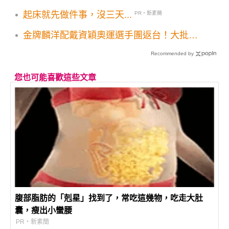
起床就先做件事，沒三天...
PR・新素簡
金牌麟洋配戴資穎奧運選手團返台！大批粉
絲接機 機長暖心廣播乘客感動熱情歡呼鼓掌
Recommended by
您也可能喜歡這些文章
腹部脂肪的「剋星」找到了，常吃這幾物，吃走大肚
囊，瘦出小蠻腰
PR・新素簡