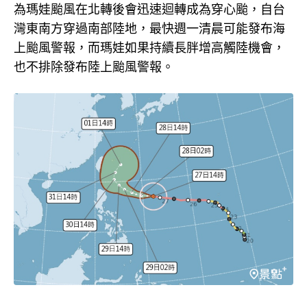
為瑪娃颱風在北轉後會迅速迴轉成為穿心颱，自台
灣東南方穿過南部陸地，最快週一清晨可能發布海
上颱風警報，而瑪娃如果持續長胖增高觸陸機會，
也不排除發布陸上颱風警報。