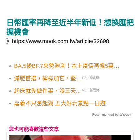
日幣匯率再降至近半年新低！想換匯把
握機會
》
https://www.mook.com.tw/article/32698
BA.5後BF.7來勢洶洶！本土疫情再飆5萬南
北黃金交叉
減肥首選，檸檬加它，堅...
PR・新素簡
起床就先做件事，沒三天...
PR・新素簡
嘉義不只奮起湖 五大好玩景點一日遊
Recommended by
您也可能喜歡這些文章