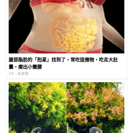
腹部脂肪的「剋星」找到了，常吃這幾物，吃走大肚
囊，瘦出小蠻腰
PR・新素簡