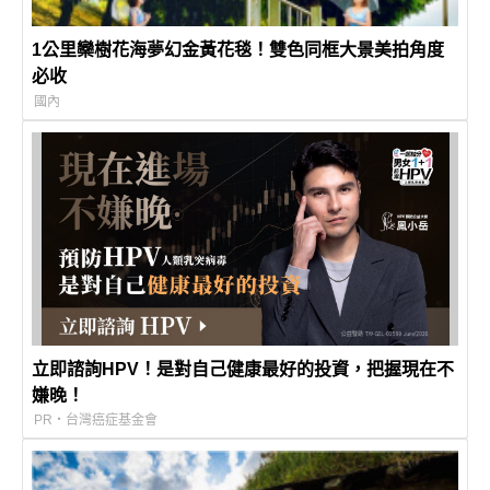
1公里欒樹花海夢幻金黃花毯！雙色同框大景美拍角度
必收
國內
立即諮詢HPV！是對自己健康最好的投資，把握現在不
嫌晚！
PR・台灣癌症基金會