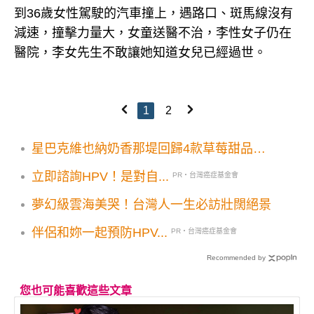
到36歲女性駕駛的汽車撞上，遇路口、斑馬線沒有
減速，撞擊力量大，女童送醫不治，李性女子仍在
醫院，李女先生不敢讓她知道女兒已經過世。
1
2
星巴克維也納奶香那堤回歸4款草莓甜品登
場！18款蛇年春節禮盒搶先看
立即諮詢HPV！是對自...
PR・台灣癌症基金會
夢幻級雲海美哭！台灣人一生必訪壯闊絕景
伴侶和妳一起預防HPV...
PR・台灣癌症基金會
Recommended by
您也可能喜歡這些文章