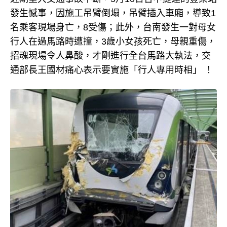
發生憾事，因施工吊臂倒塌，吊臂插入車廂，導致1
名乘客現場身亡，8受傷；此外，台南發生一對母女
行人在過馬路時遭撞，3歲小女孩死亡，母親重傷，
招魂現場令人鼻酸，才剛進行全台馬路大執法，交
通部長王國材痛心表示要實施「行人專用時相」 ！