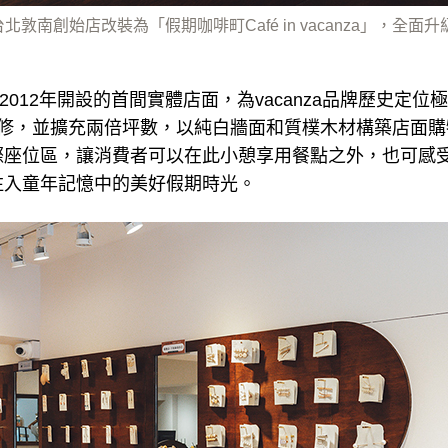
將台北敦南創始店改裝為「假期咖啡町Café in vacanza」，全
a於2012年開設的首間實體店面，為vacanza品牌歷史定
翻修，並擴充兩倍坪數，以純白牆面和質樸木材構築店面購
際座位區，讓消費者可以在此小憩享用餐點之外，也可感
注入童年記憶中的美好假期時光。