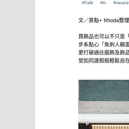
#Café
#in
#vacanz
文／景點+ Rhoda整
買飾品也可以不只是「
步系點心「魚刺人鷄蛋糕
更打破過往服飾及飾
受如同渡假般輕鬆自