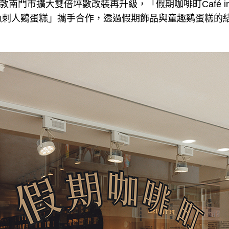
北敦南門市擴大雙倍坪數改裝再升級，「假期咖啡町Café in 
魚刺人鷄蛋糕」攜手合作，透過假期飾品與童趣鷄蛋糕的