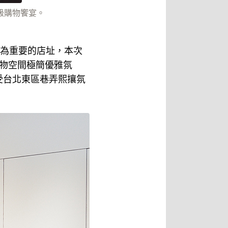
面升級購物饗宴。
位極為重要的店址，本次
物空間極簡優雅氛
受台北東區巷弄熙攘氛