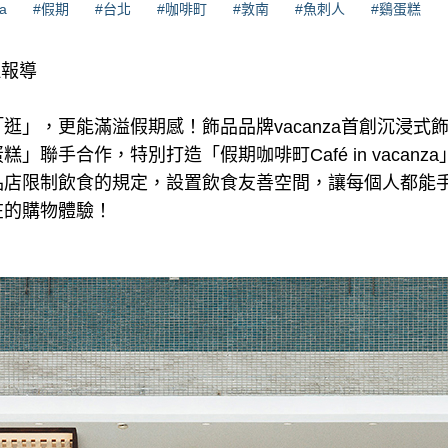
a
#假期
#台北
#咖啡町
#敦南
#魚刺人
#鷄蛋糕
理報導
逛」，更能滿溢假期感！飾品品牌vacanza首創沉浸式
」聯手合作，特別打造「假期咖啡町Café in vacan
品店限制飲食的規定，設置飲食友善空間，讓每個人都能
在的購物體驗！