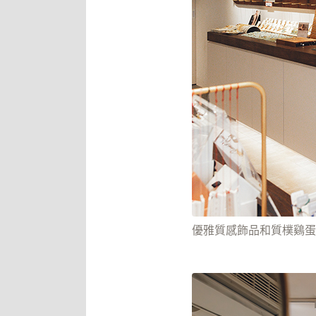
優雅質感飾品和質樸鷄蛋糕完