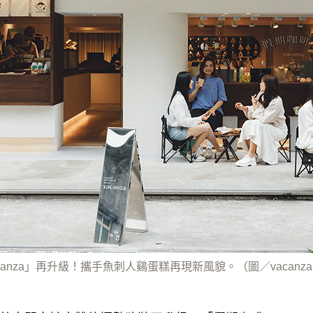
 vacanza」再升級！攜手魚刺人鷄蛋糕再現新風貌。（圖／vacan