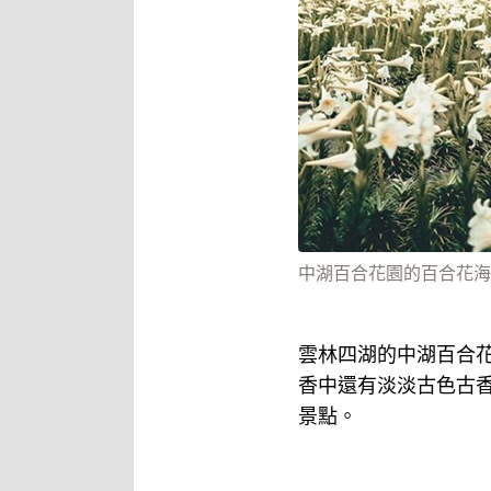
中湖百合花園的百合花海盛開
雲林四湖的中湖百合
香中還有淡淡古色古
景點。