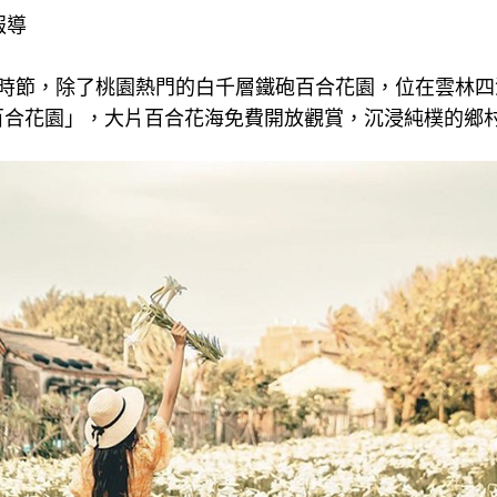
報導
的時節，除了桃園熱門的白千層鐵砲百合花園，位在雲林四
百合花園」，大片百合花海免費開放觀賞，沉浸純樸的鄉