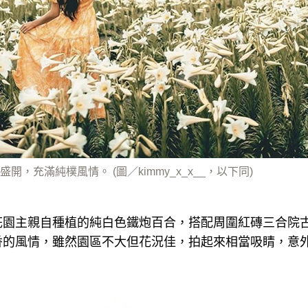
，充滿純樸風情。 (圖／kimmy_x_x__，以下同)
花園主親自種植的純白色鐵炮百合，搭配周圍紅磚三合院
香的風情，雖然園區不大但花況佳，拍起來相當吸睛，意