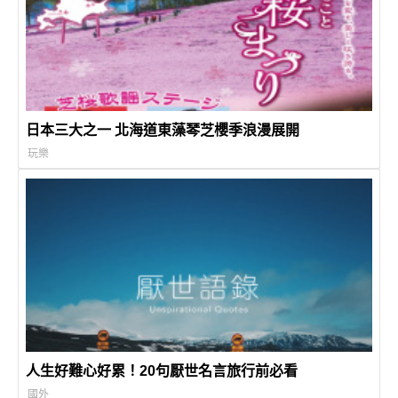
日本三大之一 北海道東藻琴芝櫻季浪漫展開
玩樂
人生好難心好累！20句厭世名言旅行前必看
國外