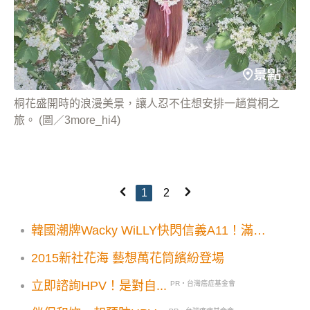
桐花盛開時的浪漫美景，讓人忍不住想安排一趟賞桐之
旅。 (圖／3more_hi4)
1
2
韓國潮牌Wacky WiLLY快閃信義A11！滿額
贈3大優惠必追
2015新社花海 藝想萬花筒繽紛登場
立即諮詢HPV！是對自...
PR・台灣癌症基金會