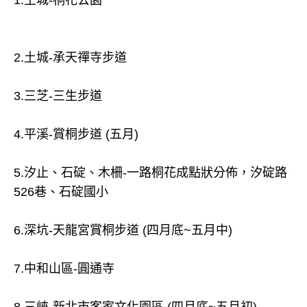
1.土城-桐花公園
2.土城-承天禪寺步道
3.三芝-三生步道
4.平溪-賞桐步道 (五月)
5.汐止、石碇、木柵-一路桐花成點狀分佈，汐碇路
526巷、石碇國小
6.深坑-天龍宮賞桐步道 (四月底~五月中)
7.中和山區-圓通寺