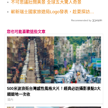
不可思議壯闊美景 全球五大驚人奇景
嶄新瑞士國家旅遊局Logo發表，趁夏探訪瑞
士正是時候！
Recommended by
您也可能喜歡這些文章
500米波浪街台灣感性風格大片！經典必訪攝影景點3大
順遊地一次收
國內