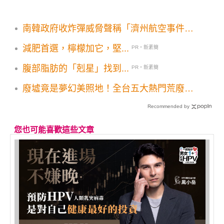
南韓政府收炸彈威脅聲稱「濟州航空事件是
我們作的」聲稱跨年夜多地爆炸
減肥首選，檸檬加它，堅...
PR・新素簡
腹部脂肪的「剋星」找到...
PR・新素簡
廢墟竟是夢幻美照地！全台五大熱門荒廢名
景
Recommended by
您也可能喜歡這些文章