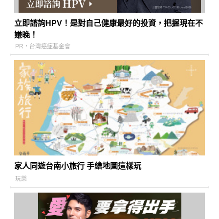
立即諮詢HPV！是對自己健康最好的投資，把握現在不
嫌晚！
PR・台灣癌症基金會
家人同遊台南小旅行 手繪地圖這樣玩
玩樂