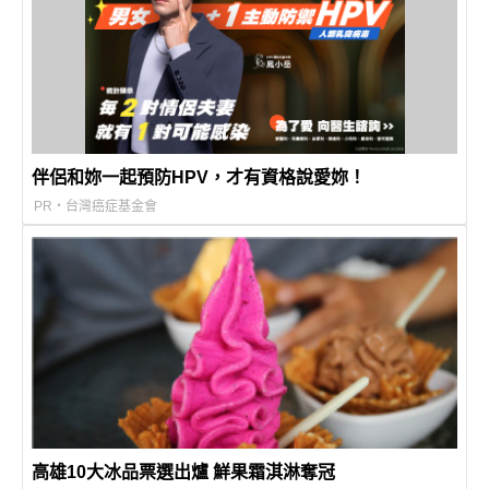
伴侶和妳一起預防HPV，才有資格說愛妳！
PR・台灣癌症基金會
高雄10大冰品票選出爐 鮮果霜淇淋奪冠