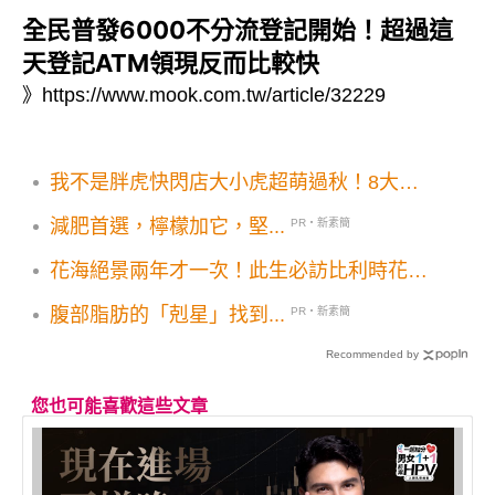
全民普發6000不分流登記開始！超過這
天登記ATM領現反而比較快
》
https://www.mook.com.tw/article/32229
我不是胖虎快閃店大小虎超萌過秋！8大打
卡點30款全新週邊一次看
減肥首選，檸檬加它，堅...
PR・新素簡
花海絕景兩年才一次！此生必訪比利時花毯
節
腹部脂肪的「剋星」找到...
PR・新素簡
Recommended by
您也可能喜歡這些文章