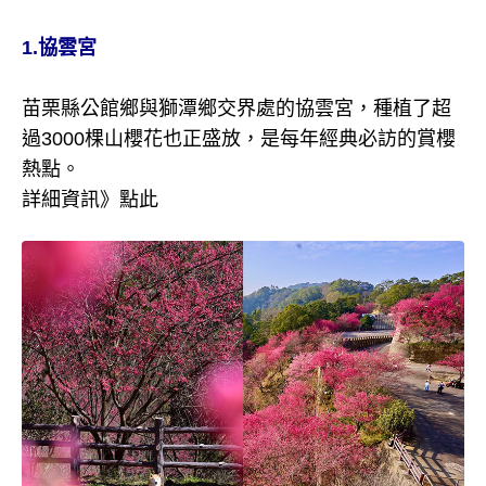
1.協雲宮
苗栗縣公館鄉與獅潭鄉交界處的協雲宮，種植了超
過3000棵山櫻花也正盛放，是每年經典必訪的賞櫻
熱點。
詳細資訊》
點此