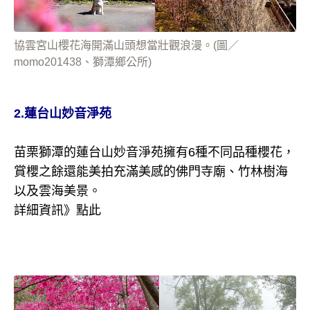
協雲宮山櫻花海開滿山頭想當壯觀浪漫。(圖／
momo201438、獅潭鄉公所)
2.蓮台山妙音淨苑
苗栗獅潭的蓮台山妙音淨苑擁有6種不同品種櫻花，
賞櫻之餘還能美拍充滿美感的佛門寺廟、竹林樹海
以及雲海美景。
詳細資訊》
點此