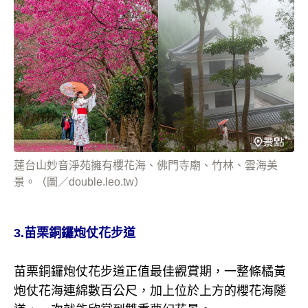
蓮台山妙音淨苑擁有櫻花海、佛門寺廟、竹林、雲海美
景。（圖／double.leo.tw）
3.苗栗銅鑼炮仗花步道
苗栗銅鑼炮仗花步道正值最佳觀賞期，一整條橘黃
炮仗花海連綿數百公尺，加上位於上方的櫻花海隧