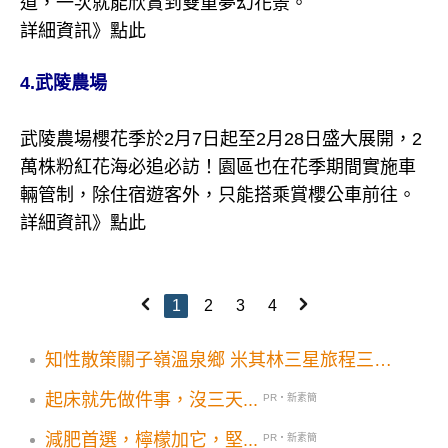
道，一次就能欣賞到雙重夢幻花景。
詳細資訊》
點此
4.武陵農場
武陵農場櫻花季於2月7日起至2月28日盛大展開，2
萬株粉紅花海必追必訪！園區也在花季期間實施車
輛管制，除住宿遊客外，只能搭乘賞櫻公車前往。
詳細資訊》
點此
1
2
3
4
知性散策關子嶺溫泉鄉 米其林三星旅程三重
享受！
起床就先做件事，沒三天...
PR・新素簡
減肥首選，檸檬加它，堅...
PR・新素簡