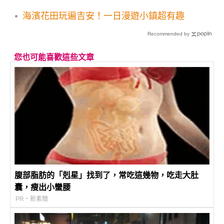
海濱花田玩遍吉安！一日漫遊小鎮超有趣
Recommended by
您也可能喜歡這些文章
腹部脂肪的「剋星」找到了，常吃這幾物，吃走大肚
囊，瘦出小蠻腰
PR・新素簡