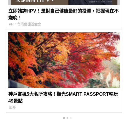
立即諮詢HPV！是對自己健康最好的投資，把握現在不
嫌晚！
PR・台灣癌症基金會
神戶賞楓5大名所攻略！觀光SMART PASSPORT暢玩
49景點
國外