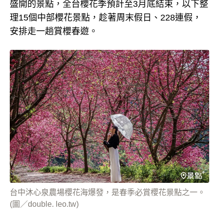
盛開的景點，全台櫻花季預計至3月底結束，以下整
理15個中部櫻花景點，趁著周末假日、228連假，
安排走一趟賞櫻春遊。
台中沐心泉農場櫻花海爆發，是春季必賞櫻花景點之一。
(圖／double. leo.tw)