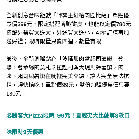
全新創意台味鉅獻「呷霸王紅糟肉圓比薩」單點優
惠價399元，限定搭配薄脆餅皮，也能以定價780元
搭配外帶買大送大，外送買大送小，APP訂購再加
送好禮；限時限量只賣四週，數量有限！
最後，全新涮嘴點心「波隆那肉醬起司薯瓣」登
場，會牽絲的莫札瑞拉起司與大塊馬鈴薯瓣，肉
醬、起司與薯瓣在嘴裡完美交融，讓人完全無法抗
拒，趕快搶吃！單點價99元，雙份加購優惠價只要
180元！
必勝客大Pizza限時199元！夏威夷大比薩等8款口
味限時9天優惠