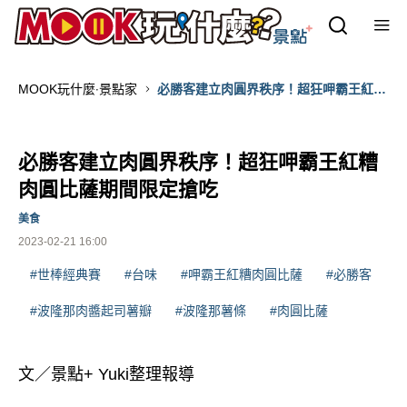
MOOK玩什麼‧景點家
必勝客建立肉圓界秩序！超狂呷霸王紅糟
肉圓比薩期間限定搶吃
必勝客建立肉圓界秩序！超狂呷霸王紅糟
肉圓比薩期間限定搶吃
美食
2023-02-21 16:00
#世棒經典賽
#台味
#呷霸王紅糟肉圓比薩
#必勝客
#波隆那肉醬起司薯瓣
#波隆那薯條
#肉圓比薩
文／景點+ Yuki整理報導