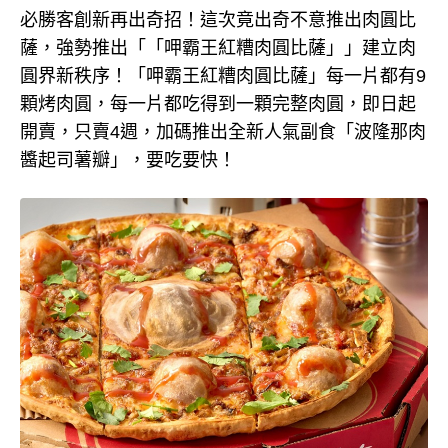
必勝客創新再出奇招！這次竟出奇不意推出肉圓比
薩，強勢推出「「呷霸王紅糟肉圓比薩」」建立肉
圓界新秩序！「呷霸王紅糟肉圓比薩」每一片都有9
顆烤肉圓，每一片都吃得到一顆完整肉圓，即日起
開賣，只賣4週，加碼推出全新人氣副食「波隆那肉
醬起司薯瓣」，要吃要快！