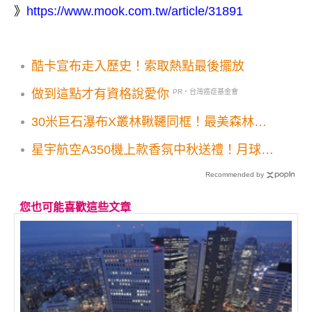
》
https://www.mook.com.tw/article/31891
酷卡宣布走入歷史！索取熱點最後擺放
做到這點才有資格說愛你
PR・台灣癌症基金會
30米巨石瀑布X叢林鞦韆同框！最美森林步
道秘境露天水池必打卡
星宇航空A350機上款香氛中秋送禮！月球概
念擴香熔岩球超吸睛
Recommended by
您也可能喜歡這些文章