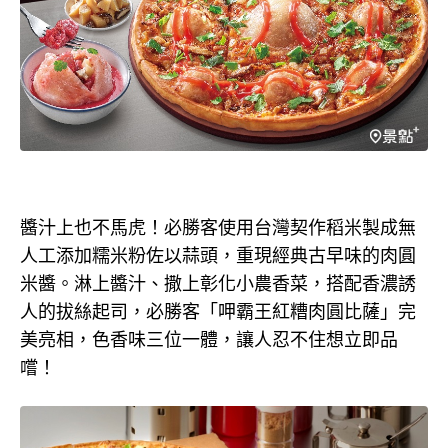
醬汁上也不馬虎！必勝客使用台灣契作稻米製成無
人工添加糯米粉佐以蒜頭，重現經典古早味的肉圓
米醬。淋上醬汁、撒上彰化小農香菜，搭配香濃誘
人的拔絲起司，必勝客「呷霸王紅糟肉圓比薩」完
美亮相，色香味三位一體，讓人忍不住想立即品
嚐！