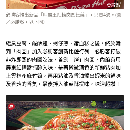
必勝客推出新品「呷霸王紅糟肉圓比薩」，只賣4週。(圖
／必勝客，以下同）
繼臭豆腐、鹹酥雞、蚵仔煎、豬血糕之後，終於輪
到「肉圓」加入必勝客創新比薩行列！必勝客打破
非炸即蒸的肉圓吃法，首創「烤」肉圓，內餡有用
屏東紅糟醬抓醃入味、帶著微微酒香的新鮮豬肉加
上雲林產麻竹筍，再用豬油及香油煸出蝦米的鮮味
及香菇的香氣，最後拌入油蔥酥提味，味道超讚！