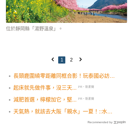
位於靜岡縣「湯野溫泉」。
1
2
長頸鹿圍繞零距離同框合影！玩泰國必訪互
動體驗動物園
起床就先做件事，沒三天...
PR・新素簡
減肥首選，檸檬加它，堅...
PR・新素簡
天氣熱，就該去大阪「親水」一夏！::水都
大阪2009
Recommended by