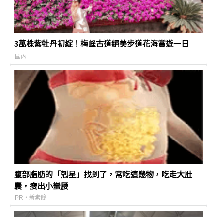
3萬株紫牡丹初綻！梅峰古道絕美步道花海賞遊一日
國內
腹部脂肪的「剋星」找到了，常吃這幾物，吃走大肚
囊，瘦出小蠻腰
PR・新素簡