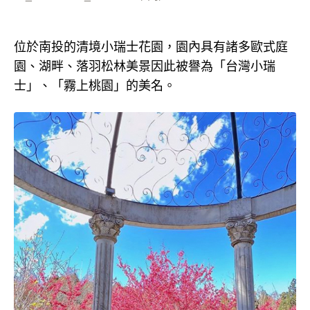
位於南投的清境小瑞士花園，園內具有諸多歐式庭
園、湖畔、落羽松林美景因此被譽為「台灣小瑞
士」、「霧上桃園」的美名。