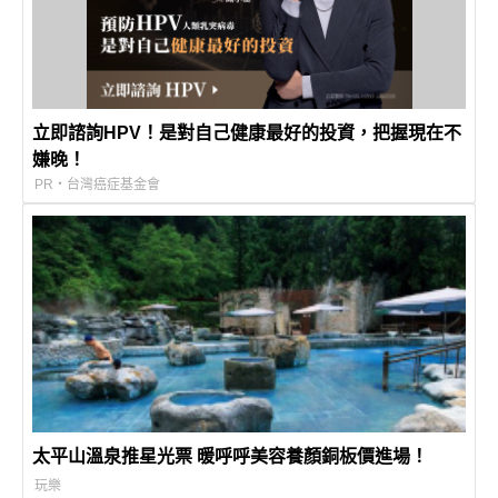
立即諮詢HPV！是對自己健康最好的投資，把握現在不
嫌晚！
PR・台灣癌症基金會
太平山溫泉推星光票 暖呼呼美容養顏銅板價進場！
玩樂