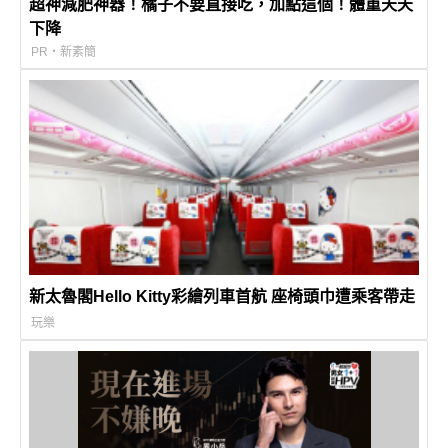
超神減肥神器！橘子不要直接吃，加點這個！體重天天
下降
PR・新素簡
新太魯閣Hello Kitty彩繪列車首航 座椅頭巾遭乘客帶走
玩樂