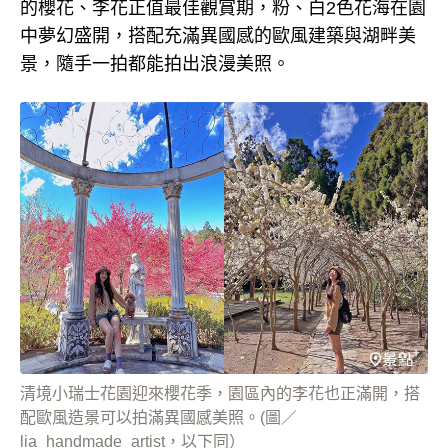
的櫻花、李花正值最佳觀賞期，粉、白2色花海在園
中夢幻盛開，搭配充滿異國感的歐風建築與湖畔美
景，隨手一拍都能拍出浪漫美照。
清境小瑞士花園迎來櫻花季，園區內的李花也正滿開，搭
配歐風造景可以拍滿異國感美照。(圖／
lia_handmade_artist，以下同）