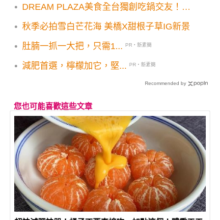
DREAM PLAZA美食全台獨創吃鍋交友！椒
朋友辛潮麻辣鍋開幕亮點優惠必追
秋季必拍雪白芒花海 美橋X甜根子草IG新景
肚腩一抓一大把，只需1...
PR・新素簡
減肥首選，檸檬加它，堅...
PR・新素簡
Recommended by
您也可能喜歡這些文章