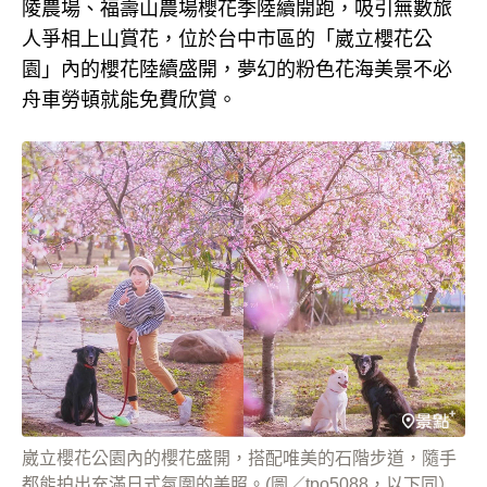
陵農場、福壽山農場櫻花季陸續開跑，吸引無數旅
人爭相上山賞花，位於台中市區的「崴立櫻花公
園」內的櫻花陸續盛開，夢幻的粉色花海美景不必
舟車勞頓就能免費欣賞。
崴立櫻花公園內的櫻花盛開，搭配唯美的石階步道，隨手
都能拍出充滿日式氛圍的美照。(圖／tpo5088，以下同）