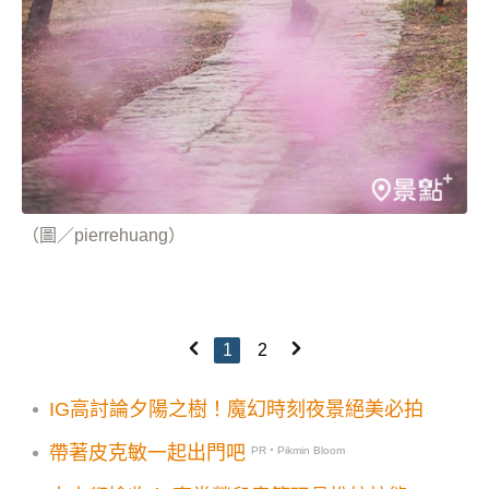
（圖／pierrehuang）
1
2
IG高討論夕陽之樹！魔幻時刻夜景絕美必拍
帶著皮克敏一起出門吧
PR・Pikmin Bloom