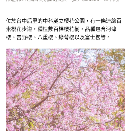
位於台中后里的中科崴立櫻花公園，有一條連綿百
米櫻花步道，種植數百棵櫻花樹，品種包含河津
櫻、吉野櫻、八重櫻、綠萼櫻以及富士櫻等。