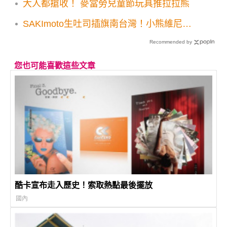
大人都搶收！ 麥當勞兒童節玩具推拉拉熊
SAKImoto生吐司插旗南台灣！小熊維尼第
二彈跳跳虎琥珀楓糖生吐司登場
Recommended by
您也可能喜歡這些文章
酷卡宣布走入歷史！索取熱點最後擺放
國內