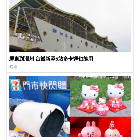
屏東到潮州 台鐵新添5站多卡通也能用
玩樂