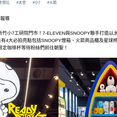
史努比
#太空
#小7
#火箭
理報導
新竹小7工研院門市！7-ELEVEN與SNOOPY聯手打造
有4大必拍亮點包括SNOOPY燈箱、火箭商品櫃及星球
與限定咖啡杯等待粉絲們前往朝聖！