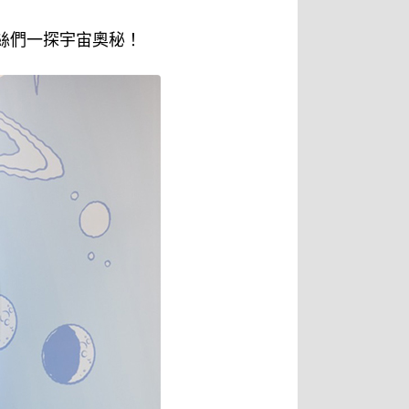
絲們一探宇宙奧秘！