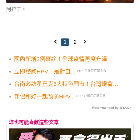
阿拉丁。
1
2
國內新增2例確診！全球疫情再度升溫
立即諮詢HPV！是對自...
PR・台灣癌症基金會
台南必訪星巴克6大特色門市！台灣燈會賞
燈出遊別錯過
伴侶和妳一起預防HPV...
PR・台灣癌症基金會
Recommended by
您也可能喜歡這些文章