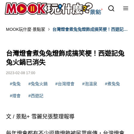
MOOK玩什麼‧景點家
台灣燈會煮兔兔燈飾成搞笑梗！西遊記兔
兔火鍋已消失
台灣燈會煮兔兔燈飾成搞笑梗！西遊記兔
兔火鍋已消失
2023-02-08 17:00
#兔兔
#兔兔火鍋
#台灣燈會
#泡溫泉
#煮兔兔
#燈會
#西遊記
文 / 景點+ 雪麗兒張整理報導
每年燈會都有不少逗趣燈飾被民眾瘋傳，台灣燈會