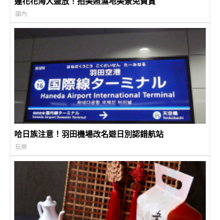
蓮花花海大盛放！拍美照濕地美景免費賞
國內
哈日族注意！羽田機場改名遊日別認錯航站
玩樂