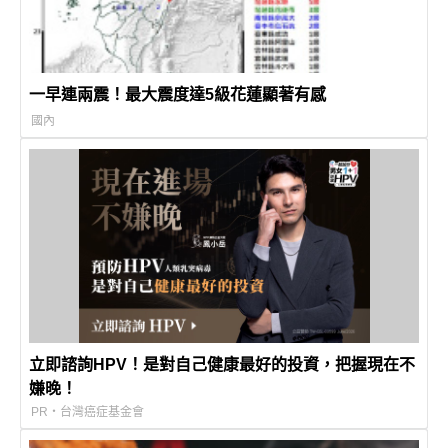
一早連兩震！最大震度達5級花蓮顯著有感
國內
立即諮詢HPV！是對自己健康最好的投資，把握現在不
嫌晚！
PR・台灣癌症基金會