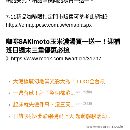
精品美式、精品拿鐵同品項買一送一。
7-11精品咖啡限指定門市販售可參考此網址》
https://emap.pcsc.com.tw/emap.aspx
咖啡SAKImoto玉米濃湯買一送一！迎補
班日週末三重優惠必追
》
https://www.mook.com.tw/article/31797
大港橋魔幻地景光影大秀！TTXC全台最大
文化科技盛典VTuber見面會三麗鷗虛擬音樂
一週有感！肚子整個都消...
PR・新素簡
祭彩蛋送iPhone16
起床就先做件事，沒三天...
PR・新素簡
日航哆啦A夢彩繪機飛上天 超萌體驗活動展
開
Recommended by